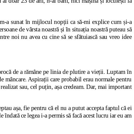
ai doar 23 de ani, n-ai bani, nici mașină și locuiești la
m-a sunat în mijlocul nopții ca să-mi explice cum și-a
soane de vârsta noastră și în situația noastră puteau să
ntre noi nu avea cu cine să se sfătuiască sau vreo idee
procă de a rămâne pe linia de plutire a vieții. Luptam în
de mâncare. Aspirații care probabil erau normale pentru
realizat sau, cel puțin, așa credeam. Dar, mai important
tau așa, fie pentru că el nu a putut accepta faptul că ei
de îndată ce legea i-a permis să facă acest lucru iar eu am