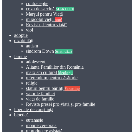
contracepție
criza de sarcină
MĂRTURII
Marșul pentru Viață
miracolul vieţii
nou!
Revista „Pentru viață”
viol
adopţie
dizabilităţi
autism
sindrom Down
Știați că...?
familie
adolescenţi
Alianța Familiilor din România
marxism cultural
Ideologii
referendum pentru căsătorie
religie
sfaturi pentru părinţi
Parenting
valorile familiei
viaţa de familie
Revista presei pro-viață și pro-familie
libertate de conștiință
bioetică
eutanasie
moarte cerebrală
reproducere asistată