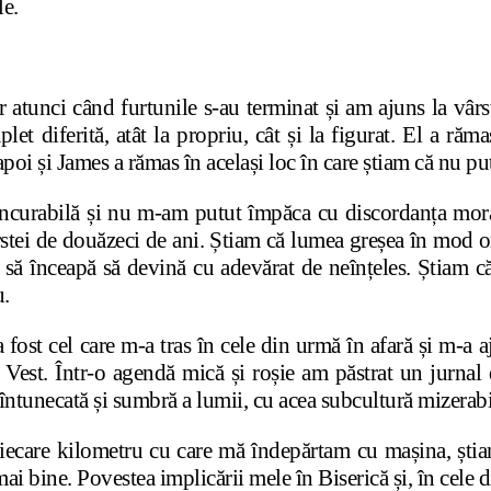
le.
atunci când furtunile s-au terminat și am ajuns la vârst
et diferită, atât la propriu, cât și la figurat. El a răm
poi și James a rămas în același loc în care știam că nu p
ncurabilă și nu m-am putut împăca cu discordanța moral
 vârstei de douăzeci de ani. Știam că lumea greșea în mod 
 să înceapă să devină cu adevărat de neînțeles. Știam că
u.
a fost cel care m-a tras în cele din urmă în afară și m-a 
Vest. Într-o agendă mică și roșie am păstrat un jurnal 
întunecată și sumbră a lumii, cu acea subcultură mizerabi
ecare kilometru cu care mă îndepărtam cu mașina, știa
t mai bine. Povestea implicării mele în Biserică și, în cele