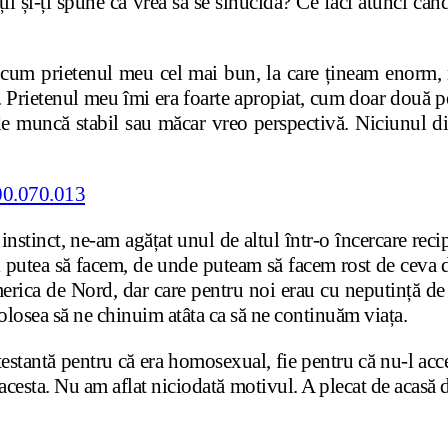
i și-ți spune că vrea să se sinucidă? Ce faci atunci când 
 cum prietenul meu cel mai bun, la care țineam enorm, 
 Prietenul meu îmi era foarte apropiat, cum doar două per
de muncă stabil sau măcar vreo perspectivă. Niciunul di
nstinct, ne-am agățat unul de altul într-o încercare reci
i putea să facem, de unde puteam să facem rost de ceva 
erica de Nord, dar care pentru noi erau cu neputință de 
olosea să ne chinuim atâta ca să ne continuăm viața.
stantă pentru că era homosexual, fie pentru că nu-l accep
l acesta. Nu am aflat niciodată motivul. A plecat de acasă 