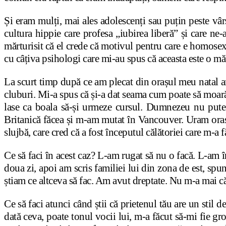
Și eram mulți, mai ales adolescenți sau puțin peste vâ
cultura hippie care profesa „iubirea liberă” și care ne
mărturisit că el crede că motivul pentru care e homosex
cu câțiva psihologi care mi-au spus că aceasta este o mă
La scurt timp după ce am plecat din orașul meu natal am
cluburi. Mi-a spus că și-a dat seama cum poate să moară, 
lase ca boala să-și urmeze cursul. Dumnezeu nu put
Britanică făcea și m-am mutat în Vancouver. Uram orașu
slujbă, care cred că a fost începutul călătoriei care m-a 
Ce să faci în acest caz? L-am rugat să nu o facă. L-am 
doua zi, apoi am scris familiei lui din zona de est, sp
știam ce altceva să fac. Am avut dreptate. Nu m-a mai căut
Ce să faci atunci când știi că prietenul tău are un stil d
dată ceva, poate tonul vocii lui, m-a făcut să-mi fie gro