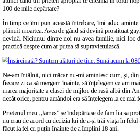
atunci când un prieten apropiat te cheamă în toiul nopți
100 de mile depărtare?
În timp ce îmi pun această întrebare, îmi aduc aminte
plănuit moartea. Avea de gând să devină prostituat gay.
devină. Niciunul dintre noi nu avea familie, nici loc 
practică despre cum ar putea să supraviețuiască.
Ne-am întâlnit, nici măcar nu-mi amintesc cum, și, din i
fiecare zi ca să mergem înainte, să înțelegem ce am ma
marea majoritate a clasei de mijloc de rasă albă din Am
decât orice, pentru amândoi era să înțelegem la ce mai f
Prietenul meu „James” se îndepărtase de familia sa prote
nu erau de acord cu decizia lui de a-și trăi viața în felu
făcut la fel cu puțin înainte de a împlini 18 ani.