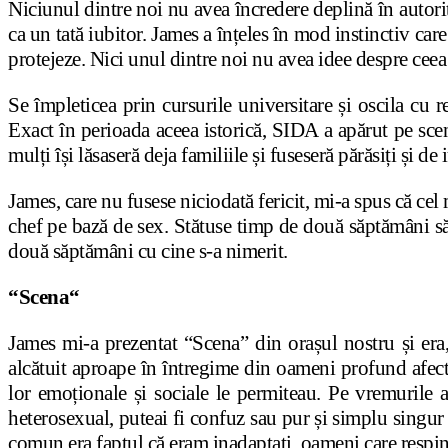
Niciunul dintre noi nu avea încredere deplină în autorit
ca un tată iubitor. James a înțeles în mod instinctiv car
protejeze. Nici unul dintre noi nu avea idee despre cee
Se împleticea prin cursurile universitare și oscila cu
Exact în perioada aceea istorică, SIDA a apărut pe sce
mulți își lăsaseră deja familiile și fuseseră părăsiți și de i
James, care nu fusese niciodată fericit, mi-a spus că cel
chef pe bază de sex. Stătuse timp de două săptămâni să o
două săptămâni cu cine s-a nimerit.
“Scena“
James mi-a prezentat “Scena” din orașul nostru și era
alcătuit aproape în întregime din oameni profund afectaț
lor emoționale și sociale le permiteau. Pe vremurile 
heterosexual, puteai fi confuz sau pur și simplu singur 
comun era faptul că eram inadaptați, oameni care respin