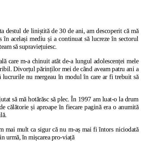
a destul de liniștită de 30 de ani, am descoperit că mă
as în același mediu și a continuat să lucreze în sectorul
uteam să supraviețuiesc.
ă care m-a chinuit atât de-a lungul adolescenței mele
oribil. Divorțul părinților mei de când aveam patru ani a
 lucrurile nu mergeau în modul în care ar fi trebuit să
ajutat să mă hotărăsc să plec. În 1997 am luat-o la drum
de călătorie și aproape în fiecare pagină era o anumită
lă.
m mai mult ca sigur că nu m-aș mai fi întors niciodată
 din urmă, în mișcarea pro-viață