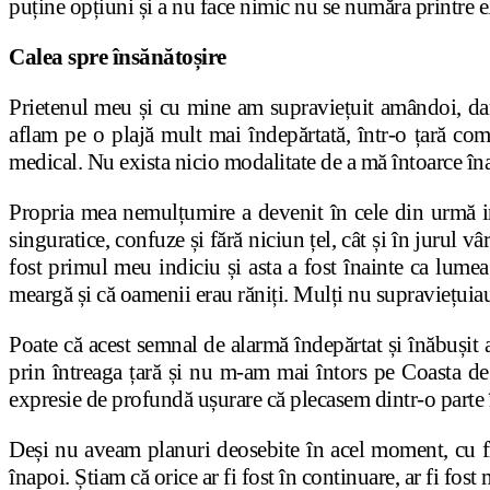
puține opțiuni și a nu face nimic nu se număra printre e
Calea spre însănătoșire
Prietenul meu și cu mine am supraviețuit amândoi, dar 
aflam pe o plajă mult mai îndepărtată, într-o țară compl
medical. Nu exista nicio modalitate de a mă întoarce îna
Propria mea nemulțumire a devenit în cele din urmă i
singuratice, confuze și fără niciun țel, cât și în jurul
fost primul meu indiciu și asta a fost înainte ca lumea
meargă și că oamenii erau răniți. Mulți nu supraviețuia
Poate că acest semnal de alarmă îndepărtat și înăbușit 
prin întreaga țară și nu m-am mai întors pe Coasta de 
expresie de profundă ușurare că plecasem dintr-o parte 
Deși nu aveam planuri deosebite în acel moment, cu fi
înapoi. Știam că orice ar fi fost în continuare, ar fi fos