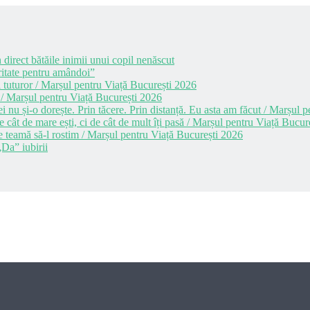
 direct bătăile inimii unui copil nenăscut
itate pentru amândoi”
 tuturor / Marșul pentru Viață București 2026
 / Marșul pentru Viață București 2026
i nu și-o dorește. Prin tăcere. Prin distanță. Eu asta am făcut / Marșul
cât de mare ești, ci de cât de mult îți pasă / Marșul pentru Viață Bucur
e teamă să-l rostim / Marșul pentru Viață București 2026
Da” iubirii