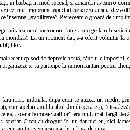
ăți, în bărbați în mod special, și amândoi aveam o dorință
e era cel mai important aspect al caracterului și al dezvo
a ce însemna „stabilitatea”. Petreceam o groază de timp î
 regularitatea unui metronom între a merge la o biserică
na mondială. La un moment dat, s-a oferit voluntar la o 
ubiții lor.
 mai recent episod de depresie acută, când ți-e imposibil s
rganizeze și să participe la înmormântări pentru clienți, 
, fără nicio îndoială, după cum se auzea, un mediu prim
i, care apelau unul la altul din disperare și, într-adevăr,
acelea, „scena homosexualilor” era mult mai largă decâ
și speriat. Circulau droguri în jur, dar nici eu, nici Jame
seseră sau fuseseră respinși de cultura de masă.