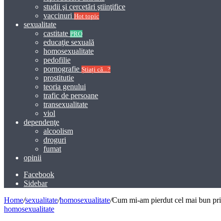
studii şi cercetări ştiinţifice
vaccinuri
Hot topic
sexualitate
castitate
PRO
educaţie sexuală
homosexualitate
pedofilie
pornografie
Știați că...?
prostitutie
teoria genului
trafic de persoane
transexualitate
viol
dependenţe
alcoolism
droguri
fumat
opinii
Facebook
Sidebar
Home
/
sexualitate
/
homosexualitate
/
Cum mi-am pierdut cel mai bun pr
homosexualitate