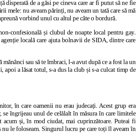
 disperată de a găsi pe cineva care ar fi putut să ne fie
ltării mele: nu aveam părinți, nu aveam un tată care să mă
mpreună vorbind unul cu altul pe câte o bordură.
 non-confesională și clubul de noapte local pentru gay.
agenție locală care ajuta bolnavii de SIDA, dintre care
ă mănânci sau să te îmbraci, l-a avut după ce a fost la un
apoi a lăsat totul, s-a dus la club și s-a culcat timp de
itor, în care oamenii nu erau judecați. Acest grup era
 se îngrijeau unul de celălalt în măsura în care limitele
t acum și, în mod ciudat, mai cuprinzătoare. Puteai fi
s nu le foloseam. Singurul lucru pe care toți îl aveam în