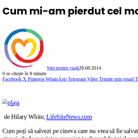
Cum mi-am pierdut cel ma
Știri pentru viață
28.08.2014
0
se citește în 8 minute
Facebook
X
Pinterest
WhatsApp
Telegram
Viber
Trimite prin email
T
de Hilary White,
LifeSiteNews.com
Cum poți să salvezi pe cineva care nu vrea să fie salvat