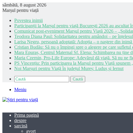
sâmbătă, 8 august 2026
Marșul pentru viață
Povestea inimii
Participanții la Marșul pentru viață București 2026 au ascultat în
Comunicat post-eveniment Marșul pentru Viață 2026 – „Solidar
Teodora Diana Paul: Solidaritatea pentru amândoi – pe înțelesul
Larisa Negru, persoană adoptată: Adopția – o naștere din inimă
Cristian Budău: Să nu o împingi spre o alegere pe care sufletul e
Mara Epuraș, Centrul Maternal Sf. Elena: Schimbarea nu ține de 
Maria Czernin, Pro-Life Europe: Adevărul dă viață. Să nu ne fi
PS Vincențiu: Prin participarea la Marșul pentru Viață spunem „
Noi Marșuri pentru Viață în județul Mureș: Luduș și Iernut
Caută
Meniu
Prima pagină
despre
sarcină
avort