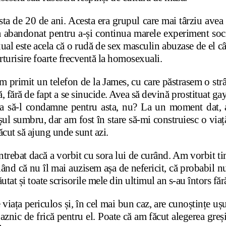
rsta de 20 de ani. Acesta era grupul care mai târziu ave
-a abandonat pentru a-și continua marele experiment soci
ual este acela că o rudă de sex masculin abuzase de el câ
rturisire foarte frecventă la homosexuali.
 primit un telefon de la James, cu care păstrasem o strâ
fără de fapt a se sinucide. Avea să devină prostituat gay 
ea să-l condamne pentru asta, nu? La un moment dat, 
l sumbru, dar am fost în stare să-mi construiesc o viață
făcut să ajung unde sunt azi.
întrebat dacă a vorbit cu sora lui de curând. Am vorbit ti
unând că nu îl mai auzisem așa de nefericit, că probabil 
at și toate scrisorile mele din ultimul an s-au întors fără
e viața periculos și, în cel mai bun caz, are cunoștințe uș
aznic de frică pentru el. Poate că am făcut alegerea greși