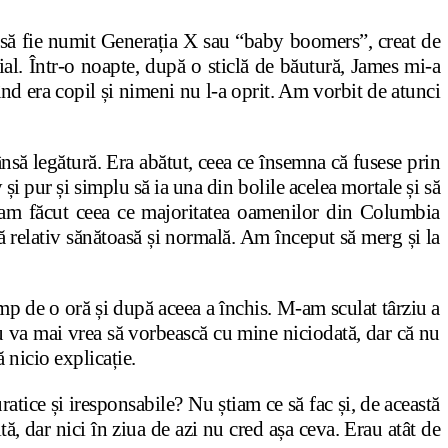
a să fie numit Generația X sau “baby boomers”, creat de
al. Într-o noapte, după o sticlă de băutură, James mi-a
nd era copil și nimeni nu l-a oprit. Am vorbit de atunci
nsă legătură. Era abătut, ceea ce însemna că fusese prin
și pur și simplu să ia una din bolile acelea mortale și să
am făcut ceea ce majoritatea oamenilor din Columbia
 relativ sănătoasă și normală. Am început să merg și la
mp de o oră și după aceea a închis. M-am sculat târziu a
nu va mai vrea să vorbească cu mine niciodată, dar că nu
 nicio explicație.
uratice și iresponsabile? Nu știam ce să fac și, de această
tă, dar nici în ziua de azi nu cred așa ceva. Erau atât de