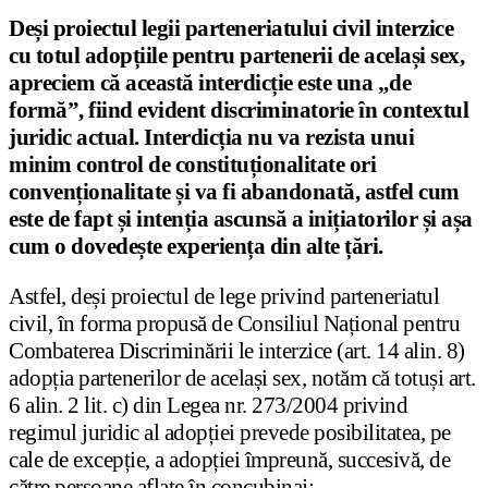
Deși proiectul legii parteneriatului civil interzice
cu totul adopțiile pentru partenerii de același sex,
apreciem că această interdicție este una „de
formă”, fiind evident discriminatorie în contextul
juridic actual. Interdicția nu va rezista unui
minim control de constituționalitate ori
convenționalitate
și va fi abandonată, astfel cum
este de fapt și intenția ascunsă a inițiatorilor și așa
cum o dovedește experiența din alte țări.
Astfel, deși proiectul de lege privind parteneriatul
civil, în forma propusă de Consiliul Național pentru
Combaterea Discriminării le interzice (art. 14 alin. 8)
adopția partenerilor de același sex, notăm că totuși art.
6 alin. 2 lit. c) din Legea nr. 273/2004 privind
regimul juridic al adopției prevede posibilitatea, pe
cale de excepție, a adopției împreună, succesivă, de
către persoane aflate în concubinaj: