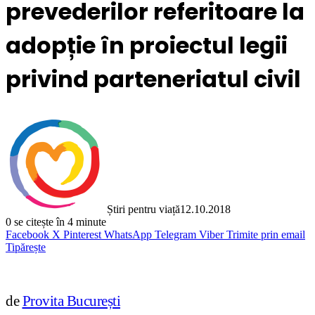
prevederilor referitoare la
adopție în proiectul legii
privind parteneriatul civil
Știri pentru viață
12.10.2018
0
se citește în 4 minute
Facebook
X
Pinterest
WhatsApp
Telegram
Viber
Trimite prin email
Tipărește
de
Provita București