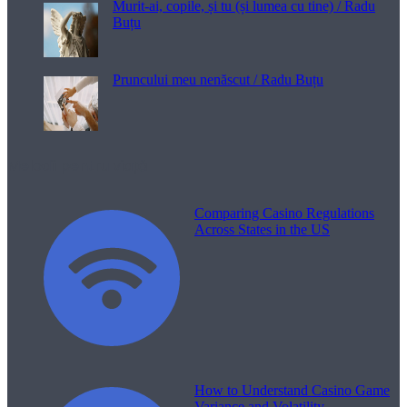
Murit-ai, copile, și tu (și lumea cu tine) / Radu
Buțu
Pruncului meu nenăscut / Radu Buțu
Melodii pentru viață
Comparing Casino Regulations
Across States in the US
How to Understand Casino Game
Variance and Volatility