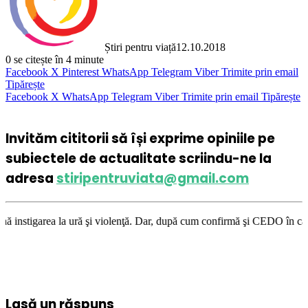
Știri pentru viață
12.10.2018
0
se citește în 4 minute
Facebook
X
Pinterest
WhatsApp
Telegram
Viber
Trimite prin email
Tipărește
Facebook
X
WhatsApp
Telegram
Viber
Trimite prin email
Tipărește
Invităm cititorii să își exprime opiniile pe
subiectele de actualitate scriindu-ne la
adresa
stiripentruviata@gmail.com
ră şi violenţă. Dar, după cum confirmă şi CEDO în cazul Handyside vs. UK
Lasă un răspuns