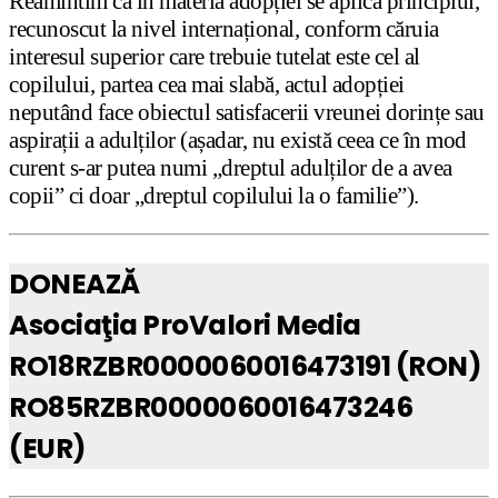
Reamintim că în materia adopției se aplică principiul,
recunoscut la nivel internațional, conform căruia
interesul superior care trebuie tutelat este cel al
copilului, partea cea mai slabă, actul adopției
neputând face obiectul satisfacerii vreunei dorințe sau
aspirații a adulților (așadar, nu există ceea ce în mod
curent s-ar putea numi „dreptul adulților de a avea
copii” ci doar „dreptul copilului la o familie”).
DONEAZĂ
Asociaţia ProValori Media
RO18RZBR0000060016473191 (RON)
RO85RZBR0000060016473246
(EUR)