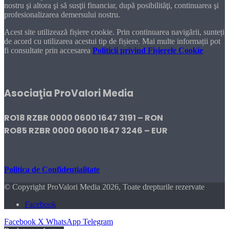
nostru şi altora şi să susţii financiar, după posibilităţi, continuarea şi
profesionalizarea demersului nostru.
Acest site utilizează fișiere cookie. Prin continuarea navigării, sunteți
de acord cu utilizarea acestui tip de fișiere. Mai multe informații pot
fi consultate prin accesarea
Politicii privind Fișierele Cookie
DONEAZĂ!
Asociaţia ProValori Media
RO18 RZBR 0000 0600 1647 3191 – RON
RO85 RZBR 0000 0600 1647 3246 – EUR
Politica de Confidențialitate
© Copyright ProValori Media 2026, Toate drepturile rezervate
Facebook
Facebook
X
WhatsApp
Telegram