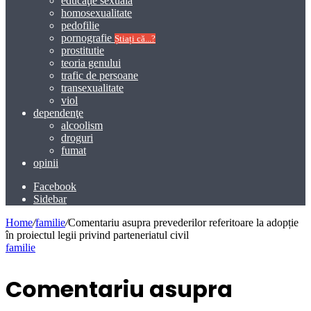
educaţie sexuală
homosexualitate
pedofilie
pornografie
Știați că...?
prostitutie
teoria genului
trafic de persoane
transexualitate
viol
dependenţe
alcoolism
droguri
fumat
opinii
Facebook
Sidebar
Home
/
familie
/
Comentariu asupra prevederilor referitoare la adopție
în proiectul legii privind parteneriatul civil
familie
Comentariu asupra