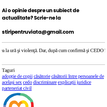
Ai o opinie despre un subiect de
actualitate? Scrie-ne la
stiripentruviata@gmail.com
nţă. Dar, după cum confirmă şi CEDO în cazul Handyside vs
Taguri
adopție de copii
căsătorie
căsătorii între persoanele de
același sex
cedo
discriminare
explicații juridice
parteneriat civil