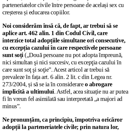
parteneriatelor civile între persoane de același sex cu
creșterea și educarea copiilor.
Noi considerăm însă că, de fapt, ar trebui să se
aplice art. 462 alin. 1 din Codul Civil, care
interzice total adopțiile simultane ori consecutive,
cu excepția cazului în care respectivele persoane
sunt soți
(„Două persoane nu pot adopta împreună,
nici simultan şi nici succesiv, cu excepţia cazului în
care sunt soţ şi soţie”. Acest articol ar trebui să
prevaleze în fața art. 6 alin. 2 lit. c din Legea nr.
273/2004, și să se ia în considerare
o abrogare
implicită a ultimului
. Astfel, acea situație nu ar putea
fi în vreun fel asimilată sau interpretată „a majori ad
minus”.
Ne pronunțăm, ca principiu, împotriva oricăror
adopții la parteneriatele civile; prin natura lor,