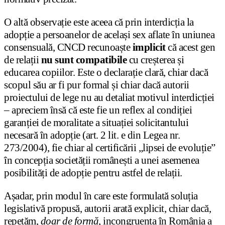
O altă observație este aceea că prin interdicția la
adopție a persoanelor de același sex aflate în uniunea
consensuală, CNCD recunoaște
implicit
că acest gen
de relații
nu sunt compatibile
cu creșterea și
educarea copiilor. Este o declarație clară, chiar dacă
scopul său ar fi pur formal și chiar dacă autorii
proiectului de lege nu au detaliat motivul interdicției
– apreciem însă că este fie un reflex al condiției
garanției de moralitate a situației solicitantului
necesară în adopție (art. 2 lit. e din Legea nr.
273/2004), fie chiar al certificării „lipsei de evoluție”
în concepția societății românești a unei asemenea
posibilități de adopție pentru astfel de relații.
Așadar, prin modul în care este formulată soluția
legislativă propusă, autorii arată explicit, chiar dacă,
repetăm,
doar de formă
, incongruența în România a