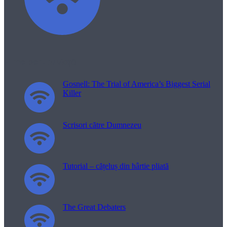
Filme pentru viață
Gosnell: The Trial of America’s Biggest Serial
Killer
Scrisori către Dumnezeu
Tutorial – cățeluș din hârtie pliată
The Great Debaters