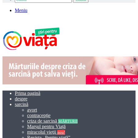
Meniu
Prima pagină
despre
sarcină
avort
contracepție
criza de sarcină
MĂRTURII
Marșul pentru Viață
miracolul vieţii
nou!
Revista „Pentru viață”