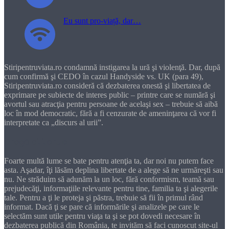
Eu sunt pro-viață, dar…
Stiripentruviata.ro condamnă instigarea la ură şi violenţă. Dar, după
cum confirmă şi CEDO în cazul Handyside vs. UK (para 49),
Stiripentruviata.ro consideră că dezbaterea onestă şi libertatea de
exprimare pe subiecte de interes public – printre care se numără şi
avortul sau atracţia pentru persoane de acelaşi sex – trebuie să aibă
loc în mod democratic, fără a fi cenzurate de ameninţarea că vor fi
interpretate ca „discurs al urii”.
Dragă cititorule
Foarte multă lume se bate pentru atenţia ta, dar noi nu putem face
asta. Aşadar, îţi lăsăm deplina libertate de a alege să ne urmăreşti sau
nu. Ne străduim să adunăm la un loc, fără conformism, teamă sau
prejudecăţi, informaţiile relevante pentru tine, familia ta şi alegerile
tale. Pentru a ţi le proteja şi păstra, trebuie să fii în primul rând
informat. Dacă ţi se pare că informările şi analizele pe care le
selectăm sunt utile pentru viaţa ta şi se pot dovedi necesare în
dezbaterea publică din România, te invităm să faci cunoscut site-ul