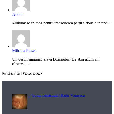
Andrei
Mulțumesc frumos pentru transcrierea părții a doua a intervi...
Mihaela Pleșea
Un destin minunat, slavă Domnului! De abia acum am
observat,...
Find us on Facebook
Poezii pentru viață
Copiii nenăscuți / Radu Voinescu