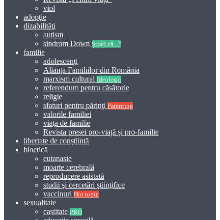
viol
adopţie
dizabilităţi
autism
sindrom Down
Știați că...?
familie
adolescenţi
Alianța Familiilor din România
marxism cultural
Ideologii
referendum pentru căsătorie
religie
sfaturi pentru părinţi
Parenting
valorile familiei
viaţa de familie
Revista presei pro-viață și pro-familie
libertate de conștiință
bioetică
eutanasie
moarte cerebrală
reproducere asistată
studii şi cercetări ştiinţifice
vaccinuri
Hot topic
sexualitate
castitate
PRO