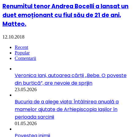
Renumitul tenor Andrea Bocelli a lansat un
duet emoționant cu fiul său de 21 de ani,
Matteo.
12.10.2018
Recent
Popular
Comentarii
Veronica Iani, autoarea cărții „Bebe. O poveste
din burtică”, are nevoie de sprijin
23.05.2026
Bucuria de a alege viața: Întâlnirea anuală a
mamelor ajutate de Arhiepiscopia Iașilor în
perioada sarcinii
01.05.2026
Povestea inimii