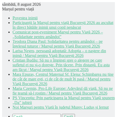
sâmbătă, 8 august 2026
Marșul pentru viață
Povestea inimii
Participanții la Marșul pentru viață București 2026 au ascultat
în direct bătăile inimii unui copil nenăscut
Comunicat post-eveniment Marșul pentru Viață 2026 –
„Solidaritate pentru amândoi”
Teodora Diana Paul: Solidaritatea pentru amândoi – pe
înțelesul tuturor / Marșul pentru Viață București 2026
Larisa Negru, persoană adoptată: Adopția – o naștere din
inimă / Marșul pentru Viață București 2026
Cristian Budău: Să nu o împingi spre o alegere pe care
sufletul ei nu și-o dorește. Prin tăcere. Prin distanță. Eu asta
am făcut / Marșul pentru Viață București 2026
Mara Epuraș, Centrul Maternal Sf. Elena: Schimbarea nu ține
de cât de mare ești, ci de cât de mult îți pasă / Marșul pentru
Viață București 2026
Maria Czernin, Pro-Life Europe: Adevărul dă viață. Să nu ne
fie teamă să-l rostim / Marșul pentru Viață București 2026
PS Vincențiu: Prin participarea la Marșul pentru Viață spunem
„Da” iubirii
Noi Marșuri pentru Viață în județul Mureș: Luduș și Iernut
Caută