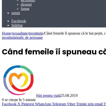
alcoolism
droguri
fumat
opinii
Facebook
Sidebar
Home
/
sexualitate
/
prostitutie
/
Când femeile îi spuneau că le bat peștii,
prostitutie
trafic de persoane
Când femeile îi spuneau că
Știri pentru viață
25.08.2019
0
se citește în 5 minute
Facebook
X
Pinterest
WhatsApp
Telegram
Viber
Trimite prin email
T