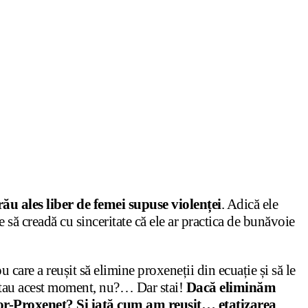
ău ales liber de femei supuse violenței
. Adică ele
e să creadă cu sinceritate că ele ar practica de bunăvoie
care a reușit să elimine proxeneții din ecuație și să le
teptau acest moment, nu?… Dar stai!
Dacă eliminăm
ector-Proxenet? Și iată cum am reușit… etatizarea