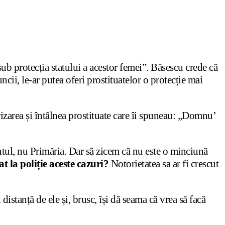
ub protecția statului a acestor femei”. Băsescu crede că
ncii, le-ar putea oferi prostituatelor o protecție mai
izarea și întâlnea prostituate care îi spuneau: „Domnu’
entul, nu Primăria. Dar să zicem că nu este o minciună
t la poliție aceste cazuri?
Notorietatea sa ar fi crescut
distanță de ele și, brusc, își dă seama că vrea să facă