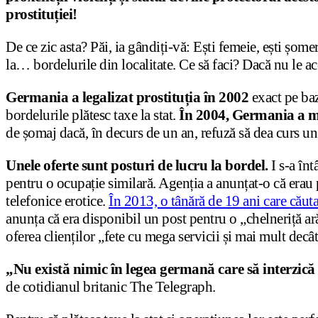
prostituției!
De ce zic asta? Păi, ia gândiți-vă: Ești femeie, ești șome
la… bordelurile din localitate. Ce să faci? Dacă nu le acc
Germania a legalizat prostituția în 2002
exact pe ba
bordelurile plătesc taxe la stat.
În 2004, Germania a mod
de șomaj dacă, în decurs de un an, refuză să dea curs un
Unele oferte sunt posturi de lucru la bordel.
I s-a în
pentru o ocupație similară. Agenția a anunțat-o că erau po
telefonice erotice.
În 2013, o tânără de 19 ani care căut
anunța că era disponibil un post pentru o „chelneriță ară
oferea clienților „fete cu mega servicii și mai mult decât
„Nu există nimic în legea germană care să interzică 
de cotidianul britanic The Telegraph.