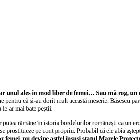
dar unul ales în mod liber de femei… Sau mă rog, un r
cine pentru că și-au dorit mult această meserie. Băsescu par
 le-ar mai bate peștii.
putea rămâne în istoria bordelurilor românești ca un erou 
 se prostitueze pe cont propriu. Probabil că ele abia aș
stor femei, nu devine astfel însuși statul Marele Prot