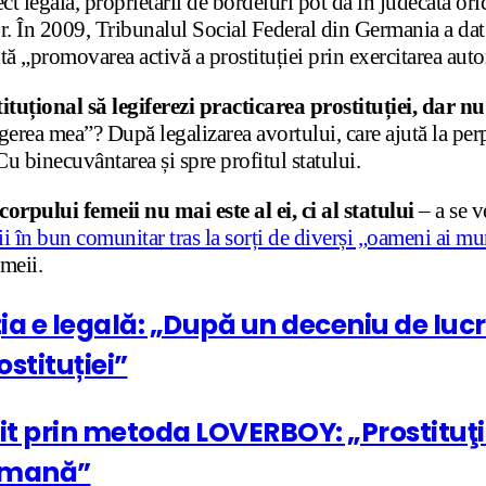
fect legală, proprietarii de bordeluri pot da în judecată o
lor. În 2009, Tribunalul Social Federal din Germania a dat 
 „promovarea activă a prostituției prin exercitarea autori
tituțional să legiferezi practicarea prostituției, dar 
ea mea”? După legalizarea avortului, care ajută la perpe
 Cu binecuvântarea și spre profitul statului.
corpului femeii nu mai este al ei, ci al statului
– a se 
i în bun comunitar tras la sorți de diverși „oameni ai mu
emeii.
ia e legală: „După un deceniu de lucr
stituției”
bit prin metoda LOVERBOY: „Prostituţ
 umană”