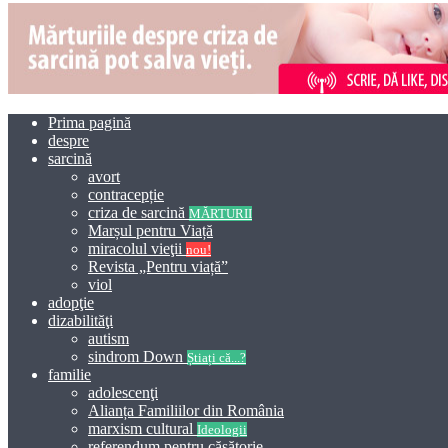
Prima pagină
despre
sarcină
avort
contracepție
criza de sarcină
MĂRTURII
Marșul pentru Viață
miracolul vieţii
nou!
Revista „Pentru viață”
viol
adopţie
dizabilităţi
autism
sindrom Down
Știați că...?
familie
adolescenţi
Alianța Familiilor din România
marxism cultural
Ideologii
referendum pentru căsătorie