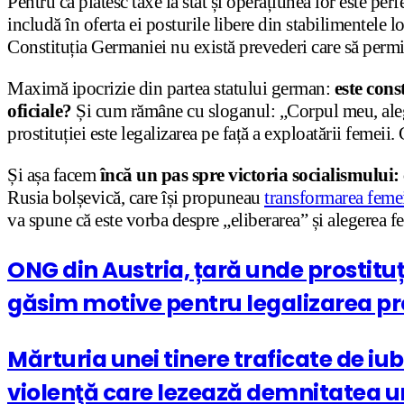
Pentru că plătesc taxe la stat și operațiunea lor este per
includă în oferta ei posturile libere din stabilimentele 
Constituția Germaniei nu există prevederi care să permită
Maximă ipocrizie din partea statului german:
este cons
oficiale?
Și cum rămâne cu sloganul: „Corpul meu, aleger
prostituției este legalizarea pe față a exploatării femeii.
Și așa facem
încă un pas spre victoria socialismului: 
Rusia bolșevică, care își propuneau
transformarea femei
va spune că este vorba despre „eliberarea” și alegerea f
ONG din Austria, țară unde prostituț
găsim motive pentru legalizarea pro
Mărturia unei tinere traficate de iu
violenţă care lezează demnitatea