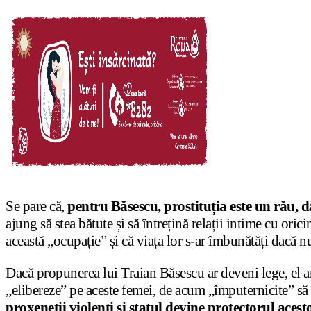
Se pare că,
pentru Băsescu, prostituția este un rău, 
ajung să stea bătute și să întrețină relații intime cu ori
această „ocupație” și că viața lor s-ar îmbunătăți dacă nu
Dacă propunerea lui Traian Băsescu ar deveni lege, el ar 
„elibereze” pe aceste femei, de acum „împuternicite” să
proxeneții violenți și statul devine protectorul ace