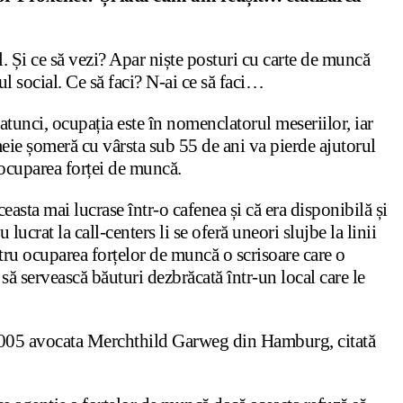
ial. Și ce să vezi? Apar niște posturi cu carte de muncă
rul social. Ce să faci? N-ai ce să faci…
tunci, ocupația este în nomenclatorul meseriilor, iar
meie șomeră cu vârsta sub 55 de ani va pierde ajutorul
 ocuparea forței de muncă.
ceasta mai lucrase într-o cafenea și că era disponibilă și
ucrat la call-centers li se oferă uneori slujbe la linii
tru ocuparea forțelor de muncă o scrisoare care o
să servească băuturi dezbrăcată într-un local care le
 2005 avocata Merchthild Garweg din Hamburg, citată