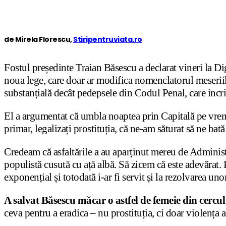
de Mirela Florescu,
Stiripentruviata.ro
Fostul președinte Traian Băsescu a declarat vineri la Di
noua lege, care doar ar modifica nomenclatorul meseriilor
substanțială decât pedepsele din Codul Penal, care inc
El a argumentat că umbla noaptea prin Capitală pe vremea
primar, legalizați prostituția, că ne-am săturat să ne bată 
Credeam că asfaltările a au aparținut mereu de Administr
populistă cusută cu ață albă. Să zicem că este adevărat.
exponențial și totodată i-ar fi servit și la rezolvarea uno
A salvat Băsescu măcar o astfel de femeie din cercul 
ceva pentru a eradica – nu prostituția, ci doar violența 