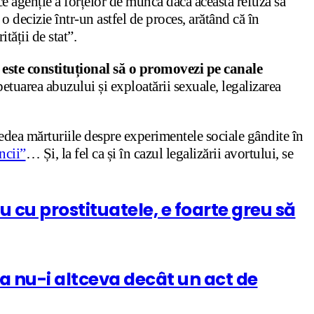
rice agenție a forțelor de muncă dacă aceasta refuză să
o decizie într-un astfel de proces, arătând că în
tății de stat”.
nu este constituțional să o promovezi pe canale
tuarea abuzului și exploatării sexuale, legalizarea
vedea mărturiile despre experimentele sociale gândite în
ncii”
… Și, la fel ca și în cazul legalizării avortului, se
u cu prostituatele, e foarte greu să
ia nu-i altceva decât un act de