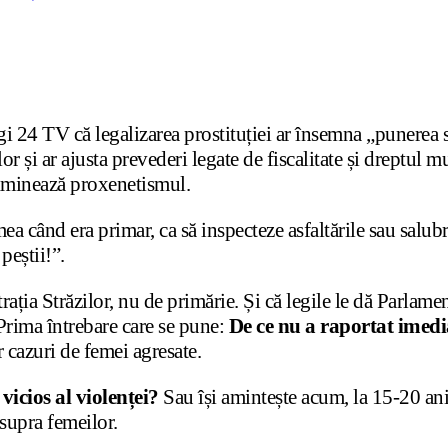
gi 24 TV că legalizarea prostituției ar însemna „punerea s
 și ar ajusta prevederi legate de fiscalitate și dreptul mu
riminează proxenetismul.
 când era primar, ca să inspecteze asfaltările sau salubr
peștii!”.
ația Străzilor, nu de primărie. Și că legile le dă Parlam
 Prima întrebare care se pune:
De ce nu a raportat imedia
r cazuri de femei agresate.
vicios al violenței?
Sau își amintește acum, la 15-20 ani 
asupra femeilor.