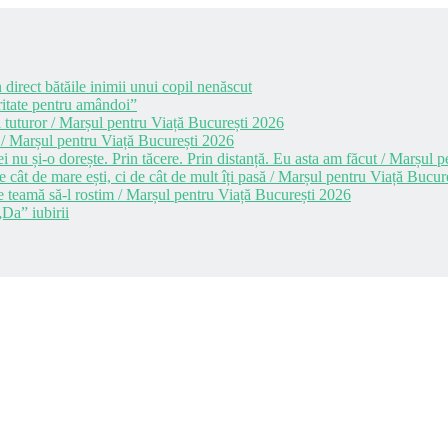
 direct bătăile inimii unui copil nenăscut
itate pentru amândoi”
 tuturor / Marșul pentru Viață București 2026
 / Marșul pentru Viață București 2026
i nu și-o dorește. Prin tăcere. Prin distanță. Eu asta am făcut / Marșul
cât de mare ești, ci de cât de mult îți pasă / Marșul pentru Viață Bucur
e teamă să-l rostim / Marșul pentru Viață București 2026
Da” iubirii