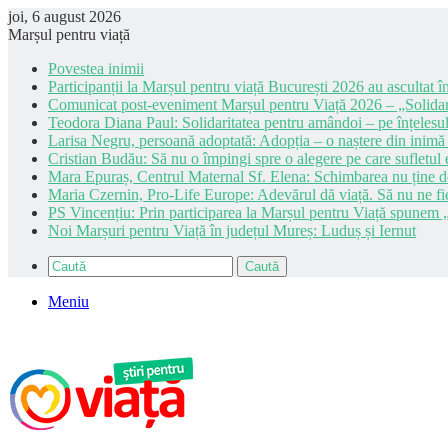
joi, 6 august 2026
Marșul pentru viață
Povestea inimii
Participanții la Marșul pentru viață București 2026 au ascultat în
Comunicat post-eveniment Marșul pentru Viață 2026 – „Solidar
Teodora Diana Paul: Solidaritatea pentru amândoi – pe înțelesul
Larisa Negru, persoană adoptată: Adopția – o naștere din inimă
Cristian Budău: Să nu o împingi spre o alegere pe care sufletul e
Mara Epuraș, Centrul Maternal Sf. Elena: Schimbarea nu ține de 
Maria Czernin, Pro-Life Europe: Adevărul dă viață. Să nu ne fi
PS Vincențiu: Prin participarea la Marșul pentru Viață spunem „
Noi Marșuri pentru Viață în județul Mureș: Luduș și Iernut
Caută
Meniu