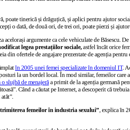
ră, poate tinerică și drăguțică, și aplici pentru ajutor soc
epți o dată, de două ori, de trei ori, poate pierzi și ajuto
za acelorași argumente ca cele vehiculate de Băsescu. De a
ificat legea prestațiilor sociale,
astfel încât orice fe
eia din ofertele de angajare prezentate de agenția pentru
tâmplat
în 2005 unei femei specializate în domeniul IT
. A
sturi la un bordel local. În mod similar, femeilor care au l
a o slujbă de menajeră
a primit de la agenția germană pen
toasă”. Când a căutat pe Internet, a descoperit că trebuia 
 atât”.
trimiterea femeilor în industria sexului”
, explica în