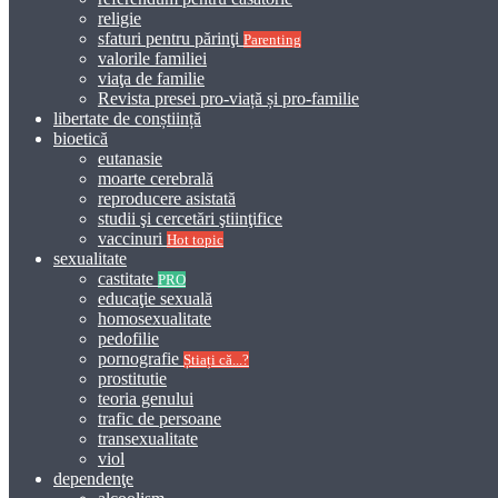
religie
sfaturi pentru părinţi
Parenting
valorile familiei
viaţa de familie
Revista presei pro-viață și pro-familie
libertate de conștiință
bioetică
eutanasie
moarte cerebrală
reproducere asistată
studii şi cercetări ştiinţifice
vaccinuri
Hot topic
sexualitate
castitate
PRO
educaţie sexuală
homosexualitate
pedofilie
pornografie
Știați că...?
prostitutie
teoria genului
trafic de persoane
transexualitate
viol
dependenţe