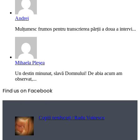
Andrei
Mulțumesc frumos pentru transcrierea părții a doua a intervi...
Mihaela Pleșea
Un destin minunat, slavă Domnului! De abia acum am
observat,...
Find us on Facebook
Poezii pentru viață
Copiii nenăscuți / Radu Voinescu