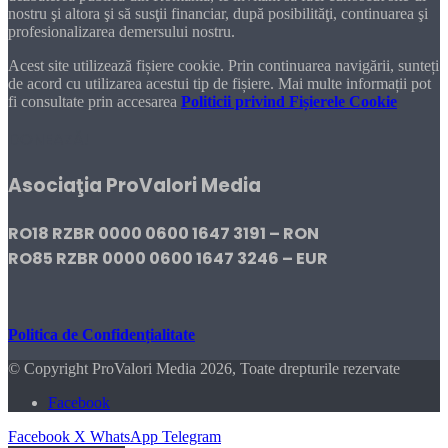
nostru şi altora şi să susţii financiar, după posibilităţi, continuarea şi
profesionalizarea demersului nostru.
Acest site utilizează fișiere cookie. Prin continuarea navigării, sunteți
de acord cu utilizarea acestui tip de fișiere. Mai multe informații pot
fi consultate prin accesarea
Politicii privind Fișierele Cookie
DONEAZĂ!
Asociaţia ProValori Media
RO18 RZBR 0000 0600 1647 3191 – RON
RO85 RZBR 0000 0600 1647 3246 – EUR
Politica de Confidențialitate
© Copyright ProValori Media 2026, Toate drepturile rezervate
Facebook
Facebook
X
WhatsApp
Telegram