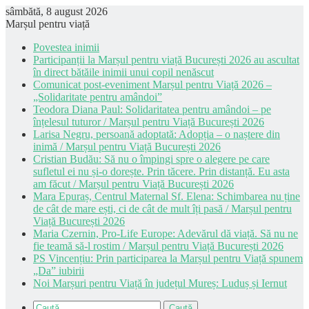
sâmbătă, 8 august 2026
Marșul pentru viață
Povestea inimii
Participanții la Marșul pentru viață București 2026 au ascultat
în direct bătăile inimii unui copil nenăscut
Comunicat post-eveniment Marșul pentru Viață 2026 –
„Solidaritate pentru amândoi”
Teodora Diana Paul: Solidaritatea pentru amândoi – pe
înțelesul tuturor / Marșul pentru Viață București 2026
Larisa Negru, persoană adoptată: Adopția – o naștere din
inimă / Marșul pentru Viață București 2026
Cristian Budău: Să nu o împingi spre o alegere pe care
sufletul ei nu și-o dorește. Prin tăcere. Prin distanță. Eu asta
am făcut / Marșul pentru Viață București 2026
Mara Epuraș, Centrul Maternal Sf. Elena: Schimbarea nu ține
de cât de mare ești, ci de cât de mult îți pasă / Marșul pentru
Viață București 2026
Maria Czernin, Pro-Life Europe: Adevărul dă viață. Să nu ne
fie teamă să-l rostim / Marșul pentru Viață București 2026
PS Vincențiu: Prin participarea la Marșul pentru Viață spunem
„Da” iubirii
Noi Marșuri pentru Viață în județul Mureș: Luduș și Iernut
Caută