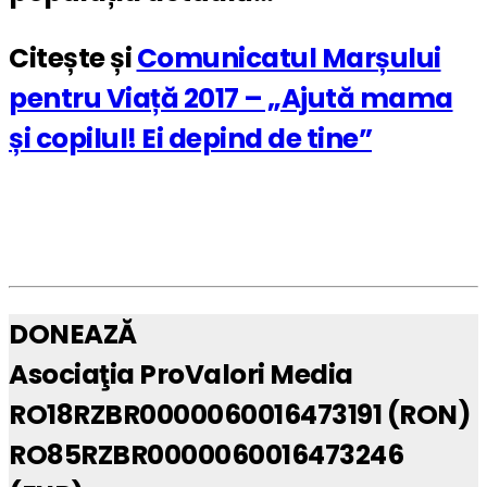
Citește și
Comunicatul Marșului
pentru Viață 2017 – „Ajută mama
și copilul! Ei depind de tine”
DONEAZĂ
Asociaţia ProValori Media
RO18RZBR0000060016473191 (RON)
RO85RZBR0000060016473246