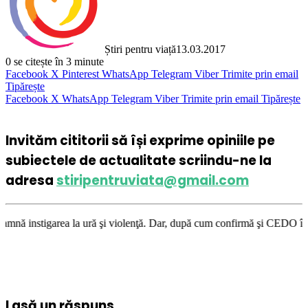
Știri pentru viață
13.03.2017
0
se citește în 3 minute
Facebook
X
Pinterest
WhatsApp
Telegram
Viber
Trimite prin email
Tipărește
Facebook
X
WhatsApp
Telegram
Viber
Trimite prin email
Tipărește
Invităm cititorii să își exprime opiniile pe
subiectele de actualitate scriindu-ne la
adresa
stiripentruviata@gmail.com
a ură şi violenţă. Dar, după cum confirmă şi CEDO în cazul Handyside vs
Lasă un răspuns