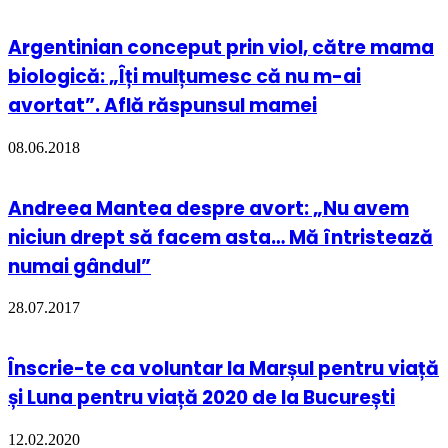
Argentinian conceput prin viol, către mama
biologică: „Îți mulțumesc că nu m-ai
avortat”. Află răspunsul mamei
08.06.2018
Andreea Mantea despre avort: „Nu avem
niciun drept să facem asta… Mă întristează
numai gândul”
28.07.2017
Înscrie-te ca voluntar la Marșul pentru viață
și Luna pentru viață 2020 de la București
12.02.2020