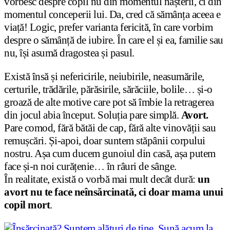
vorbesc despre copil nu din momentul nașterii, ci din
momentul conceperii lui. Da, cred că sămânța aceea e
viață! Logic, prefer varianta fericită, în care vorbim
despre o sămânță de iubire. În care el și ea, familie sau
nu, își asumă dragostea și pasul.
Există însă și nefericirile, neiubirile, neasumările,
certurile, trădările, părăsirile, sărăciile, bolile… și-o
groază de alte motive care pot să îmbie la retragerea
din jocul abia început. Soluția pare simplă.
Avort.
Pare comod, fără bătăi de cap, fără alte vinovății sau
remușcări. Și-apoi, doar suntem stăpânii corpului
nostru. Așa cum ducem gunoiul din casă, așa putem
face și-n noi curățenie… în râuri de sânge.
În realitate, există o vorbă mai mult decât dură:
un
avort nu te face neînsărcinată, ci doar mama unui
copil mort
.