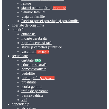
religie
sfaturi pentru părinţi
Parenting
valorile familiei
viaţa de familie
Revista presei pro-viață și pro-familie
libertate de conștiință
bioetică
eutanasie
moarte cerebrală
reproducere asistată
studii şi cercetări ştiinţifice
vaccinuri
Hot topic
sexualitate
castitate
PRO
educaţie sexuală
homosexualitate
pedofilie
pornografie
Știați că...?
prostitutie
teoria genului
trafic de persoane
transexualitate
viol
dependenţe
alcoolism