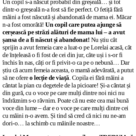
Un copil s-a născut probabil din greșeală… și tot
dintr-o greșeală n-a fost să fie perfect. O fetiță fără
mâini a fost născută și abandonată de mama ei. Măcar
n-a fost omorâtă!
Un copil care putea ajunge să
cerșească pe străzi alături de mama lui – a avut
șansa de a fi născut și abandonat!
Nu știu cât
sprijin a avut femeia care a luat-o pe Lorelai acasă, cât
de înțeleasă o fi fost de cei din jur, câte uși i s-or fi
închis în nas, câți or fi privit-o ca pe o nebună… Dar
știu că acum femeia aceasta, o mamă adevărată, a putut
să ne ofere
o lecție de viață
. Copila ei fără mâini a
cântat la pian cu degetele de la picioare! Și-a cântat și
din gură, cu o voce pe care mulți dintre noi nici nu
îndrăznim s-o râvnim. Poate că nu este cea mai bună
voce din lume – dar e o voce pe care mulți dintre cei
cu mâini n-o avem. Și tind să cred că nici nu ne-am
dori-o… la schimb cu mâinile noastre…