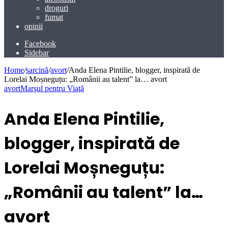
droguri
fumat
opinii
Facebook
Sidebar
Home
/
sarcină
/
avort
/
Anda Elena Pintilie, blogger, inspirată de
Lorelai Moșneguțu: „Românii au talent” la… avort
avort
Marşul pentru Viaţă
Anda Elena Pintilie,
blogger, inspirată de
Lorelai Moșneguțu:
„Românii au talent” la…
avort