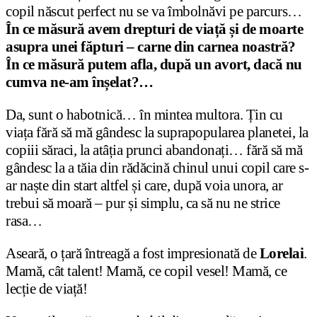
copil născut perfect nu se va îmbolnăvi pe parcurs…
În ce măsură avem drepturi de viață și de moarte
asupra unei făpturi – carne din carnea noastră?
În ce măsură putem afla, după un avort, dacă nu
cumva ne-am înșelat?…
Da, sunt o habotnică… în mintea multora. Țin cu
viața fără să mă gândesc la suprapopularea planetei, la
copiii săraci, la atâția prunci abandonați… fără să mă
gândesc la a tăia din rădăcină chinul unui copil care s-
ar naște din start altfel și care, după voia unora, ar
trebui să moară – pur și simplu, ca să nu ne strice
rasa…
Aseară, o țară întreagă a fost impresionată de
Lorelai
.
Mamă, cât talent! Mamă, ce copil vesel! Mamă, ce
lecție de viață!