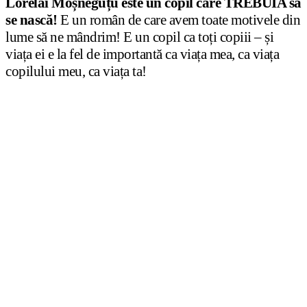
Lorelai Moșneguțu este un copil care TREBUIA să
se nască!
E un român de care avem toate motivele din
lume să ne mândrim! E un copil ca toți copiii – și
viața ei e la fel de importantă ca viața mea, ca viața
copilului meu, ca viața ta!