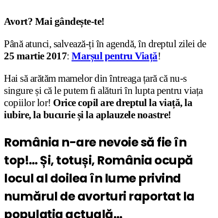
Avort? Mai gândește-te!
Până atunci, salvează-ți în agendă, în dreptul zilei de
25 martie 2017
:
Marșul pentru Viață
!
Hai să arătăm mamelor din întreaga țară că nu-s
singure și că le putem fi alături în lupta pentru viața
copiilor lor!
Orice copil are dreptul la viață, la
iubire, la bucurie și la aplauzele noastre!
România n-are nevoie să fie în
top!… Și, totuși,
România ocupă
locul al doilea în lume privind
numărul de avorturi raportat la
populația actuală…