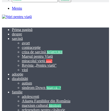
Meniu
Prima pagină
despre
sarcină
avort
contracepție
criza de sarcină
MĂRTURII
Marșul pentru Viață
miracolul vieţii
nou!
Revista „Pentru viață”
viol
adopţie
dizabilităţi
autism
sindrom Down
Știați că...?
familie
adolescenţi
Alianța Familiilor din România
marxism cultural
Ideologii
referendum pentru căsătorie