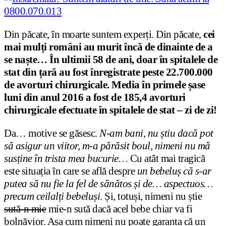
Din păcate, în moarte suntem experți. Din păcate,
cei
mai mulți români au murit încă de dinainte de a
se naște…
În ultimii 58 de ani, doar în spitalele de
stat din țară au fost înregistrate peste 22.700.000
de avorturi chirurgicale. Media în primele șase
luni din anul 2016 a fost de 185,4 avorturi
chirurgicale efectuate în spitalele de stat – zi de zi!
Da… motive se găsesc.
N-am bani, nu știu dacă pot
să asigur un viitor, m-a părăsit boul, nimeni nu mă
susține în trista mea bucurie…
Cu atât mai tragică
este situația în care se află despre
un bebeluș că s-ar
putea să nu fie la fel de sănătos și de… aspectuos…
precum ceilalți bebeluși
. Și, totuși, nimeni nu știe
sută-n mie
mie-n sută dacă acel bebe chiar va fi
bolnăvior. Așa cum nimeni nu poate garanta că un