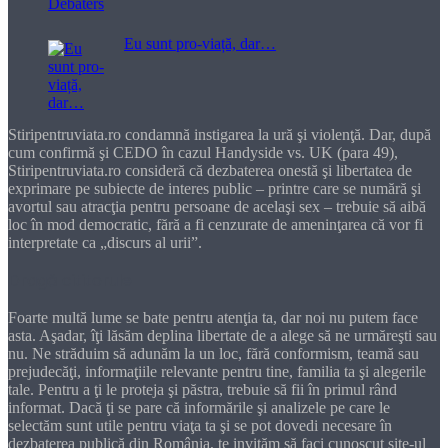
Eu sunt pro-viață, dar…
Stiripentruviata.ro condamnă instigarea la ură şi violenţă. Dar, după
cum confirmă şi CEDO în cazul Handyside vs. UK (para 49),
Stiripentruviata.ro consideră că dezbaterea onestă şi libertatea de
exprimare pe subiecte de interes public – printre care se numără şi
avortul sau atracţia pentru persoane de acelaşi sex – trebuie să aibă
loc în mod democratic, fără a fi cenzurate de ameninţarea că vor fi
interpretate ca „discurs al urii”.
Dragă cititorule
Foarte multă lume se bate pentru atenţia ta, dar noi nu putem face
asta. Aşadar, îţi lăsăm deplina libertate de a alege să ne urmăreşti sau
nu. Ne străduim să adunăm la un loc, fără conformism, teamă sau
prejudecăţi, informaţiile relevante pentru tine, familia ta şi alegerile
tale. Pentru a ţi le proteja şi păstra, trebuie să fii în primul rând
informat. Dacă ţi se pare că informările şi analizele pe care le
selectăm sunt utile pentru viaţa ta şi se pot dovedi necesare în
dezbaterea publică din România, te invităm să faci cunoscut site-ul