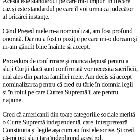
Acesta este standardul pe care mi-l impun în fiecare
caz și este standardul pe care îl voi urma ca judecător
al oricărei instanțe.
Când Președintele m-a nominalizat, am fost profund
onorată. Dar nu a fost o poziție pe care mi-o doream și
m-am gândit bine înainte să accept.
Procedura de confirmare și munca depusă pentru a
sluji Curții dacă sunt confirmată vor necesita sacrificii,
mai ales din partea familiei mele. Am decis să accept
nominalizarea pentru că cred cu tărie în domnia legii
și în rolul pe care Curtea Supremă îl are pentru
națiune.
Cred că americanii din toate categoriile sociale merită
o Curte Supremă independentă, care interpretează
Constituția și legile așa cum au fost ele scrise. Și cred
că-mi pot sluji țara îndeplinind acest rol.