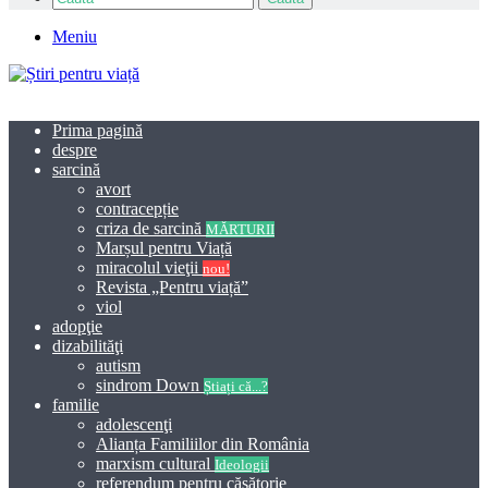
Meniu
Prima pagină
despre
sarcină
avort
contracepție
criza de sarcină
MĂRTURII
Marșul pentru Viață
miracolul vieţii
nou!
Revista „Pentru viață”
viol
adopţie
dizabilităţi
autism
sindrom Down
Știați că...?
familie
adolescenţi
Alianța Familiilor din România
marxism cultural
Ideologii
referendum pentru căsătorie