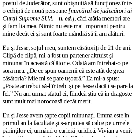
postul de Judecător, sunt obișnuită să funcționez într-
o echipă de nouă persoane
[numărul de judecători ai
Curții Supreme SUA –
n. ed.
]
, căci atâția membri are
și familia mea. Nimic nu este mai important pentru
mine decât ei și sunt foarte mândră să îi am alături.
Eu și Jesse, soțul meu, suntem căsătoriți de 21 de ani.
Clipă de clipă, mi-a fost un partener altruist și
minunat în această călătorie. Odată am întrebat-o pe
sora mea: „De ce spun oamenii că este atât de grea
căsătoria? Mie mi se pare ușoară.” Ea mi-a spus:
„Poate ar trebui să-l întrebi și pe Jesse dacă i se pare la
fel.” Nu am urmat sfatul ei, fiindcă știu că în dragoste
sunt mult mai norocoasă decât merit.
Eu și Jesse avem șapte copii minunați. Emma este în
primul an la facultate și s-ar putea să calce pe urmele
părinților ei, urmând o carieră juridică. Vivian a venit