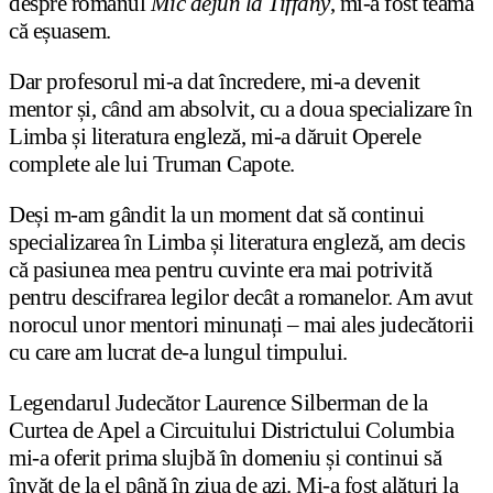
despre romanul
Mic dejun la Tiffany
, mi-a fost teamă
că eșuasem.
Dar profesorul mi-a dat încredere, mi-a devenit
mentor și, când am absolvit, cu a doua specializare în
Limba și literatura engleză, mi-a dăruit Operele
complete ale lui Truman Capote.
Deși m-am gândit la un moment dat să continui
specializarea în Limba și literatura engleză, am decis
că pasiunea mea pentru cuvinte era mai potrivită
pentru descifrarea legilor decât a romanelor. Am avut
norocul unor mentori minunați – mai ales judecătorii
cu care am lucrat de-a lungul timpului.
Legendarul Judecător Laurence Silberman de la
Curtea de Apel a Circuitului Districtului Columbia
mi-a oferit prima slujbă în domeniu și continui să
învăț de la el până în ziua de azi. Mi-a fost alături la