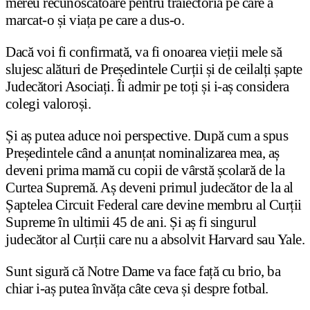
mereu recunoscătoare pentru traiectoria pe care a
marcat-o și viața pe care a dus-o.
Dacă voi fi confirmată, va fi onoarea vieții mele să
slujesc alături de Președintele Curții și de ceilalți șapte
Judecători Asociați. Îi admir pe toți și i-aș considera
colegi valoroși.
Și aș putea aduce noi perspective. După cum a spus
Președintele când a anunțat nominalizarea mea, aș
deveni prima mamă cu copii de vârstă școlară de la
Curtea Supremă. Aș deveni primul judecător de la al
Șaptelea Circuit Federal care devine membru al Curții
Supreme în ultimii 45 de ani. Și aș fi singurul
judecător al Curții care nu a absolvit Harvard sau Yale.
Sunt sigură că Notre Dame va face față cu brio, ba
chiar i-aș putea învăța câte ceva și despre fotbal.