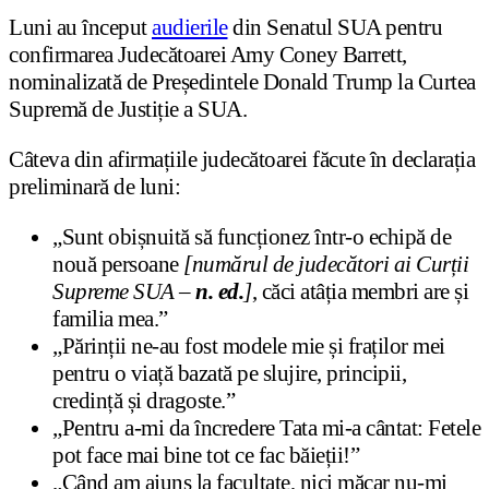
Luni au început
audierile
din Senatul SUA pentru
confirmarea Judecătoarei Amy Coney Barrett,
nominalizată de Președintele Donald Trump la Curtea
Supremă de Justiție a SUA.
Câteva din afirmațiile judecătoarei făcute în declarația
preliminară de luni:
„Sunt obișnuită să funcționez într-o echipă de
nouă persoane
[numărul de judecători ai Curții
Supreme SUA –
n. ed.
]
, căci atâția membri are și
familia mea.”
„Părinții ne-au fost modele mie și fraților mei
pentru o viață bazată pe slujire, principii,
credință și dragoste.”
„Pentru a-mi da încredere Tata mi-a cântat: Fetele
pot face mai bine tot ce fac băieții!”
„Când am ajuns la facultate, nici măcar nu-mi