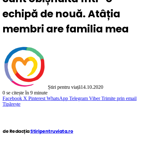
echipă de nouă. Atâția
membri are familia mea
Știri pentru viață
14.10.2020
0
se citește în 9 minute
Facebook
X
Pinterest
WhatsApp
Telegram
Viber
Trimite prin email
Tipărește
de Redacția
Stiripentruviata.ro