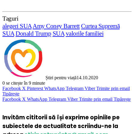
Taguri
alegeri SUA
Amy Coney Barrett
Curtea Supremă
SUA
Donald Trump
SUA
valorile familiei
Știri pentru viață
14.10.2020
0
se citește în 9 minute
Facebook
X
Pinterest
WhatsApp
Telegram
Viber
Trimite prin email
Tipărește
Facebook
X
WhatsApp
Telegram
Viber
Trimite prin email
Tipărește
Invităm cititorii să își exprime opiniile pe
subiectele de actualitate scriindu-ne la