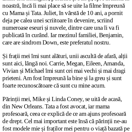
noastră, încă îi mai place să se uite la filme împreună
cu Mama și Tata. Juliet, în vârstă de 10 ani, a pornit
deja pe calea unei scriitoare în devenire, scriind
numeroase eseuri și nuvele, dintre care una îi va fi
publicată în curând. Iar mezinul familiei, Benjamin,
care are sindrom Down, este preferatul nostru.
Și frații mei îmi sunt alături, unii ascultă de afară, alții
sunt aici, lângă noi. Carrie, Megan, Eileen, Amanda,
Vivian și Michael îmi sunt cei mai vechi și mai dragi
prieteni. Am fost împreună la bine și la greu și sunt
foarte recunoscătoare că sunt cu mine acum.
Părinții mei, Mike și Linda Coney, se uită de acasă,
din New Orleans. Tata a fost avocat, iar mama
profesoară, ceea ce explică de ce am ajuns profesoară
de drept. Cel mai important este însă că părinții ne-au
fost modele mie și fraților mei pentru o viață bazată pe