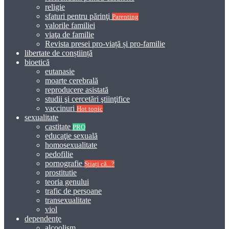
religie
sfaturi pentru părinţi
Parenting
valorile familiei
viaţa de familie
Revista presei pro-viață și pro-familie
libertate de conștiință
bioetică
eutanasie
moarte cerebrală
reproducere asistată
studii şi cercetări ştiinţifice
vaccinuri
Hot topic
sexualitate
castitate
PRO
educaţie sexuală
homosexualitate
pedofilie
pornografie
Știați că...?
prostitutie
teoria genului
trafic de persoane
transexualitate
viol
dependenţe
alcoolism