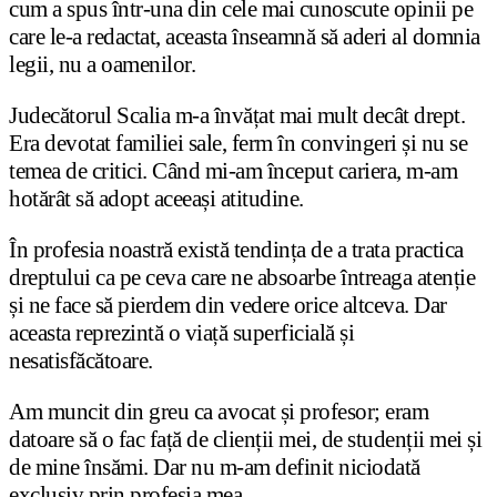
cum a spus într-una din cele mai cunoscute opinii pe
care le-a redactat, aceasta înseamnă să aderi al domnia
legii, nu a oamenilor.
Judecătorul Scalia m-a învățat mai mult decât drept.
Era devotat familiei sale, ferm în convingeri și nu se
temea de critici. Când mi-am început cariera, m-am
hotărât să adopt aceeași atitudine.
În profesia noastră există tendința de a trata practica
dreptului ca pe ceva care ne absoarbe întreaga atenție
și ne face să pierdem din vedere orice altceva. Dar
aceasta reprezintă o viață superficială și
nesatisfăcătoare.
Am muncit din greu ca avocat și profesor; eram
datoare să o fac față de clienții mei, de studenții mei și
de mine însămi. Dar nu m-am definit niciodată
exclusiv prin profesia mea.