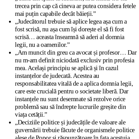
trecea prin cap că cineva ar putea considera fetele
mai puțin capabile decât băieții.”
„Judecătorul trebuie să aplice legea așa cum a
fost scrisă, nu așa cum își dorește el să fi fost
scrisă… aceasta înseamnă să aderi al domnia
legii, nu a oamenilor.”
„Am muncit din greu ca avocat și profesor… Dar
nu m-am definit niciodată exclusiv prin profesia
mea. Același principiu se aplică și în cazul
instanțelor de judecată. Acestea au
responsabilitatea vitală de a aplica domnia legii,
care este crucială pentru o societate liberă. Dar
instanțele nu sunt desemnate să rezolve orice
problemă sau să îndrepte lucrurile greșite din
viața cetății.”
„Deciziile politice și judecățile de valoare ale
guvernării trebuie făcute de organismele politice
alese de Popor și răspunzătoare în fața acestuia.