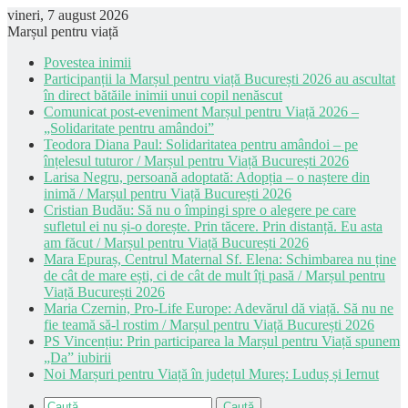
vineri, 7 august 2026
Marșul pentru viață
Povestea inimii
Participanții la Marșul pentru viață București 2026 au ascultat
în direct bătăile inimii unui copil nenăscut
Comunicat post-eveniment Marșul pentru Viață 2026 –
„Solidaritate pentru amândoi”
Teodora Diana Paul: Solidaritatea pentru amândoi – pe
înțelesul tuturor / Marșul pentru Viață București 2026
Larisa Negru, persoană adoptată: Adopția – o naștere din
inimă / Marșul pentru Viață București 2026
Cristian Budău: Să nu o împingi spre o alegere pe care
sufletul ei nu și-o dorește. Prin tăcere. Prin distanță. Eu asta
am făcut / Marșul pentru Viață București 2026
Mara Epuraș, Centrul Maternal Sf. Elena: Schimbarea nu ține
de cât de mare ești, ci de cât de mult îți pasă / Marșul pentru
Viață București 2026
Maria Czernin, Pro-Life Europe: Adevărul dă viață. Să nu ne
fie teamă să-l rostim / Marșul pentru Viață București 2026
PS Vincențiu: Prin participarea la Marșul pentru Viață spunem
„Da” iubirii
Noi Marșuri pentru Viață în județul Mureș: Luduș și Iernut
Caută