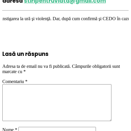
adresa
stiripentruviata@gmail.com
i violenţă. Dar, după cum confirmă şi CEDO în cazul Handyside vs. UK (pa
Lasă un răspuns
Adresa ta de email nu va fi publicată.
Câmpurile obligatorii sunt
marcate cu
*
Comentariu
*
Nume
*