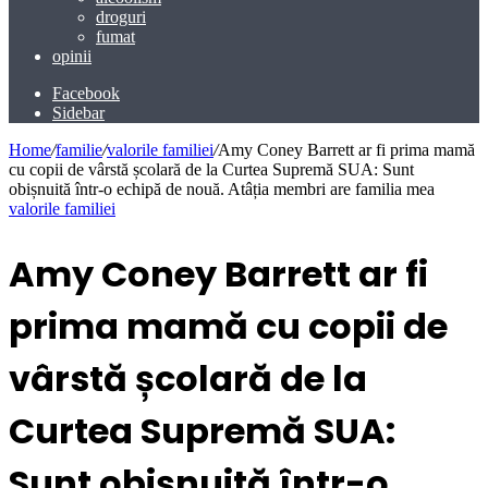
droguri
fumat
opinii
Facebook
Sidebar
Home
/
familie
/
valorile familiei
/
Amy Coney Barrett ar fi prima mamă
cu copii de vârstă școlară de la Curtea Supremă SUA: Sunt
obișnuită într-o echipă de nouă. Atâția membri are familia mea
valorile familiei
Amy Coney Barrett ar fi
prima mamă cu copii de
vârstă școlară de la
Curtea Supremă SUA:
Sunt obișnuită într-o