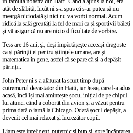
în familia noastră din Haiti. Când a ajuns la noi, era
atât de slăbită, încât ni s-a spus că s-ar putea să nu
meargă niciodată și nici nu va vorbi normal. Acum
ridică la sală greutăți la fel de mari ca și sportivii băieți
și vă asigur că nu are nicio dificultate de vorbire.
Tess are 16 ani, și, deși împărtășește aceeași dragoste
ca și părinții ei pentru științele umane, are și
matematica în gene, astfel că se pare că și-a depășit
părinții.
John Peter ni s-a alăturat la scurt timp după
cutremurul devastator din Haiti, iar Jesse, care l-a adus
acasă, încă își mai amintește șocul inițial de pe chipul
lui atunci când a coborât din avion și a văzut pentru
prima dată o iarnă la Chicago. Odată șocul depășit, a
devenit cel mai relaxat și încrezător copil.
Liam este inteligent, puternic și bun și, spre încântarea