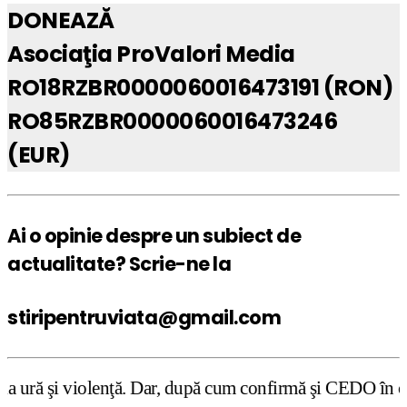
DONEAZĂ
Asociaţia ProValori Media
RO18RZBR0000060016473191 (RON)
RO85RZBR0000060016473246
(EUR)
Ai o opinie despre un subiect de
actualitate? Scrie-ne la
stiripentruviata@gmail.com
. Dar, după cum confirmă şi CEDO în cazul Handyside vs. UK