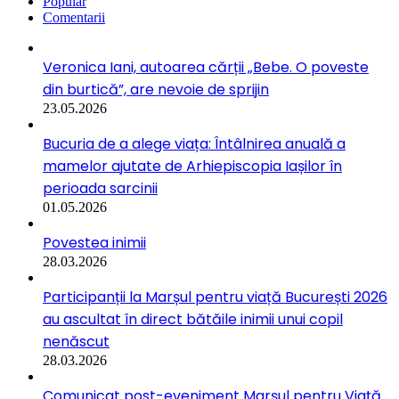
Popular
Comentarii
Veronica Iani, autoarea cărții „Bebe. O poveste
din burtică”, are nevoie de sprijin
23.05.2026
Bucuria de a alege viața: Întâlnirea anuală a
mamelor ajutate de Arhiepiscopia Iașilor în
perioada sarcinii
01.05.2026
Povestea inimii
28.03.2026
Participanții la Marșul pentru viață București 2026
au ascultat în direct bătăile inimii unui copil
nenăscut
28.03.2026
Comunicat post-eveniment Marșul pentru Viață