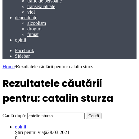
trafic de persoane
transexualitate
viol
dependenţe
alcoolism
droguri
fumat
opinii
Facebook
Sidebar
Home
/
Rezultatele căutării pentru: catalin sturza
Rezultatele căutării
pentru:
catalin sturza
Caută după:
opinii
Știri pentru viață
28.03.2021
0