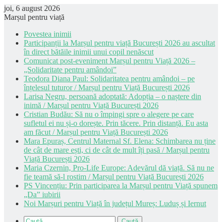
joi, 6 august 2026
Marșul pentru viață
Povestea inimii
Participanții la Marșul pentru viață București 2026 au ascultat
în direct bătăile inimii unui copil nenăscut
Comunicat post-eveniment Marșul pentru Viață 2026 –
„Solidaritate pentru amândoi”
Teodora Diana Paul: Solidaritatea pentru amândoi – pe
înțelesul tuturor / Marșul pentru Viață București 2026
Larisa Negru, persoană adoptată: Adopția – o naștere din
inimă / Marșul pentru Viață București 2026
Cristian Budău: Să nu o împingi spre o alegere pe care
sufletul ei nu și-o dorește. Prin tăcere. Prin distanță. Eu asta
am făcut / Marșul pentru Viață București 2026
Mara Epuraș, Centrul Maternal Sf. Elena: Schimbarea nu ține
de cât de mare ești, ci de cât de mult îți pasă / Marșul pentru
Viață București 2026
Maria Czernin, Pro-Life Europe: Adevărul dă viață. Să nu ne
fie teamă să-l rostim / Marșul pentru Viață București 2026
PS Vincențiu: Prin participarea la Marșul pentru Viață spunem
„Da” iubirii
Noi Marșuri pentru Viață în județul Mureș: Luduș și Iernut
Caută