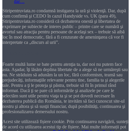
Stiripentruviata.ro condamnă instigarea la ură şi violenţă. Dar, după
cum confirmă şi CEDO în cazul Handyside vs. UK (para 49),
Stiripentruviata.ro consideră că dezbaterea onestă şi libertatea de
exprimare pe subiecte de interes public – printre care se numără şi
avortul sau atracţia pentru persoane de acelaşi sex – trebuie să aibă
loc în mod democratic, fără a fi cenzurate de ameninţarea că vor fi
interpretate ca „discurs al urii”.
Dragă cititorule
Foarte multă lume se bate pentru atenţia ta, dar noi nu putem face
asta. Aşadar, îţi lăsăm deplina libertate de a alege să ne urmăreşti sau
nu. Ne străduim să adunăm la un loc, fără conformism, teamă sau
prejudecăţi, informaţiile relevante pentru tine, familia ta şi alegerile
tale. Pentru a ţi le proteja şi păstra, trebuie să fii în primul rând
informat. Dacă ţi se pare că informările şi analizele pe care le
selectăm sunt utile pentru viaţa ta şi se pot dovedi necesare în
dezbaterea publică din România, te invităm să faci cunoscut site-ul
nostru şi altora şi să susţii financiar, după posibilităţi, continuarea şi
profesionalizarea demersului nostru.
Acest site utilizează fișiere cookie. Prin continuarea navigării, sunteți
de acord cu utilizarea acestui tip de fișiere. Mai multe informații pot