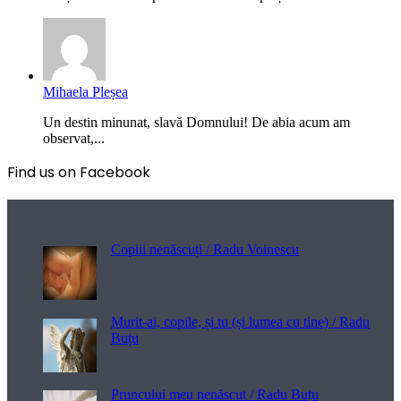
Mihaela Pleșea
Un destin minunat, slavă Domnului! De abia acum am
observat,...
Find us on Facebook
Poezii pentru viață
Copiii nenăscuți / Radu Voinescu
Murit-ai, copile, și tu (și lumea cu tine) / Radu
Buțu
Pruncului meu nenăscut / Radu Buțu