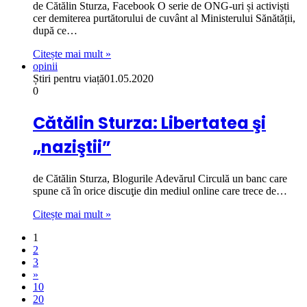
de Cătălin Sturza, Facebook O serie de ONG-uri și activiști
cer demiterea purtătorului de cuvânt al Ministerului Sănătății,
după ce…
Citește mai mult »
opinii
Știri pentru viață
01.05.2020
0
Cătălin Sturza: Libertatea şi
„naziştii”
de Cătălin Sturza, Blogurile Adevărul Circulă un banc care
spune că în orice discuţie din mediul online care trece de…
Citește mai mult »
1
2
3
»
10
20