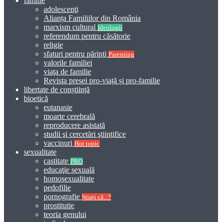
familie
adolescenţi
Alianța Familiilor din România
marxism cultural
Ideologii
referendum pentru căsătorie
religie
sfaturi pentru părinţi
Parenting
valorile familiei
viaţa de familie
Revista presei pro-viață și pro-familie
libertate de conștiință
bioetică
eutanasie
moarte cerebrală
reproducere asistată
studii şi cercetări ştiinţifice
vaccinuri
Hot topic
sexualitate
castitate
PRO
educaţie sexuală
homosexualitate
pedofilie
pornografie
Știați că...?
prostitutie
teoria genului