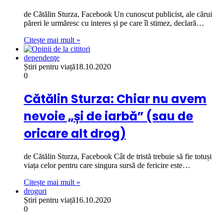
de Cătălin Sturza, Facebook Un cunoscut publicist, ale cărui
păreri le urmăresc cu interes și pe care îl stimez, declară…
Citește mai mult »
dependenţe
Știri pentru viață
18.10.2020
0
Cătălin Sturza: Chiar nu avem
nevoie „și de iarbă” (sau de
oricare alt drog)
de Cătălin Sturza, Facebook Cât de tristă trebuie să fie totuși
viața celor pentru care singura sursă de fericire este…
Citește mai mult »
droguri
Știri pentru viață
16.10.2020
0