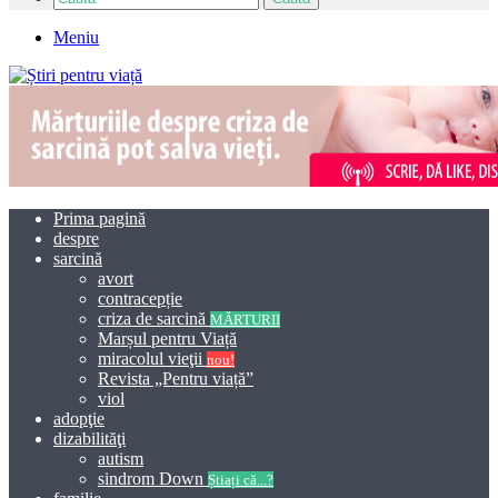
Meniu
Prima pagină
despre
sarcină
avort
contracepție
criza de sarcină
MĂRTURII
Marșul pentru Viață
miracolul vieţii
nou!
Revista „Pentru viață”
viol
adopţie
dizabilităţi
autism
sindrom Down
Știați că...?