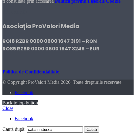
fi consultate prin accesarea
Politicii privind Fișierele Cookie
DONEAZĂ!
Asociaţia ProValori Media
RO18 RZBR 0000 0600 1647 3191 – RON
RO85 RZBR 0000 0600 1647 3246 – EUR
Politica de Confidențialitate
© Copyright ProValori Media 2026, Toate drepturile rezervate
Facebook
Back to top button
Close
Facebook
Caută după: