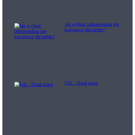
Jak wybrać odpowiednią grę
kasynową dla siebie?
Feli – Două inimi