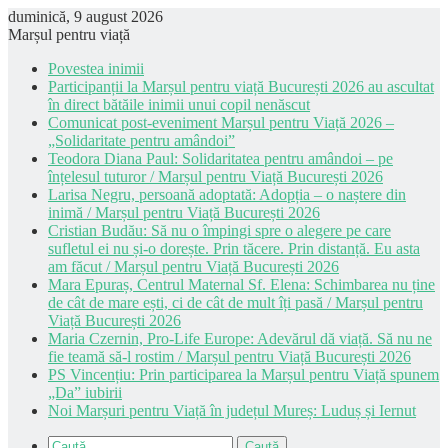
duminică, 9 august 2026
Marșul pentru viață
Povestea inimii
Participanții la Marșul pentru viață București 2026 au ascultat
în direct bătăile inimii unui copil nenăscut
Comunicat post-eveniment Marșul pentru Viață 2026 –
„Solidaritate pentru amândoi”
Teodora Diana Paul: Solidaritatea pentru amândoi – pe
înțelesul tuturor / Marșul pentru Viață București 2026
Larisa Negru, persoană adoptată: Adopția – o naștere din
inimă / Marșul pentru Viață București 2026
Cristian Budău: Să nu o împingi spre o alegere pe care
sufletul ei nu și-o dorește. Prin tăcere. Prin distanță. Eu asta
am făcut / Marșul pentru Viață București 2026
Mara Epuraș, Centrul Maternal Sf. Elena: Schimbarea nu ține
de cât de mare ești, ci de cât de mult îți pasă / Marșul pentru
Viață București 2026
Maria Czernin, Pro-Life Europe: Adevărul dă viață. Să nu ne
fie teamă să-l rostim / Marșul pentru Viață București 2026
PS Vincențiu: Prin participarea la Marșul pentru Viață spunem
„Da” iubirii
Noi Marșuri pentru Viață în județul Mureș: Luduș și Iernut
Caută