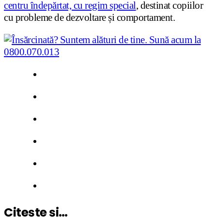
centru îndepărtat, cu regim special
, destinat copiilor
cu probleme de dezvoltare și comportament.
Citește și…