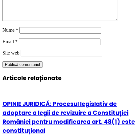
Nume
*
Email
*
Site web
Articole relaționate
OPINIE JURIDICĂ: Procesul legislativ de
adoptare a legii de revizuire a Constituției
României pentru modificarea art. 48(1) este
constituțional