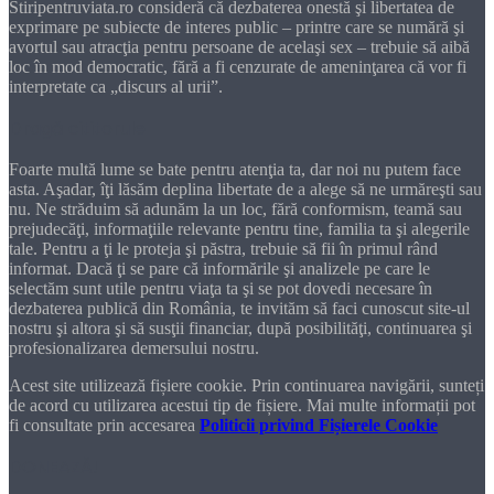
Stiripentruviata.ro consideră că dezbaterea onestă şi libertatea de
exprimare pe subiecte de interes public – printre care se numără şi
avortul sau atracţia pentru persoane de acelaşi sex – trebuie să aibă
loc în mod democratic, fără a fi cenzurate de ameninţarea că vor fi
interpretate ca „discurs al urii”.
Dragă cititorule
Foarte multă lume se bate pentru atenţia ta, dar noi nu putem face
asta. Aşadar, îţi lăsăm deplina libertate de a alege să ne urmăreşti sau
nu. Ne străduim să adunăm la un loc, fără conformism, teamă sau
prejudecăţi, informaţiile relevante pentru tine, familia ta şi alegerile
tale. Pentru a ţi le proteja şi păstra, trebuie să fii în primul rând
informat. Dacă ţi se pare că informările şi analizele pe care le
selectăm sunt utile pentru viaţa ta şi se pot dovedi necesare în
dezbaterea publică din România, te invităm să faci cunoscut site-ul
nostru şi altora şi să susţii financiar, după posibilităţi, continuarea şi
profesionalizarea demersului nostru.
Acest site utilizează fișiere cookie. Prin continuarea navigării, sunteți
de acord cu utilizarea acestui tip de fișiere. Mai multe informații pot
fi consultate prin accesarea
Politicii privind Fișierele Cookie
DONEAZĂ!