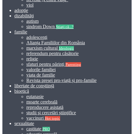
viol
adopţie
dizabilităţi
autism
sindrom Down
Știați că...?
familie
adolescenţi
Alianța Familiilor din România
marxism cultural
Ideologii
referendum pentru căsătorie
religie
sfaturi pentru părinţi
Parenting
valorile familiei
viaţa de familie
Revista presei pro-viață și pro-familie
libertate de conștiință
bioetică
eutanasie
moarte cerebrală
reproducere asistată
studii şi cercetări ştiinţifice
vaccinuri
Hot topic
sexualitate
castitate
PRO