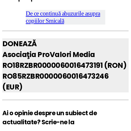
De ce continuă abuzurile asupra
copiilor Smicală
DONEAZĂ
Asociaţia ProValori Media
RO18RZBR0000060016473191 (RON)
RO85RZBR0000060016473246
(EUR)
Ai o opinie despre un subiect de
actualitate? Scrie-ne la