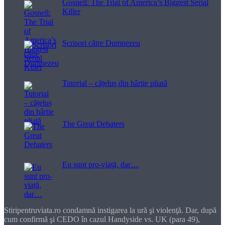
Gosnell: The Trial of America’s Biggest Serial
Killer
Scrisori către Dumnezeu
Tutorial – cățeluș din hârtie pliată
The Great Debaters
Eu sunt pro-viață, dar…
Stiripentruviata.ro condamnă instigarea la ură şi violenţă. Dar, după
cum confirmă şi CEDO în cazul Handyside vs. UK (para 49),