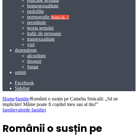
educaţie sexuală
homosexualitate
pedofilie
pornografie
Știați că...?
prostitutie
teoria genului
trafic de persoane
transexualitate
viol
dependenţe
alcoolism
droguri
fumat
opinii
Facebook
Sidebar
Home
/
familie
/
Românii o susțin pe Camelia Smicală: „Să ne
implicăm! Mâine poate fi copilul meu sau al tău!”
familie
valorile familiei
Românii o susțin pe