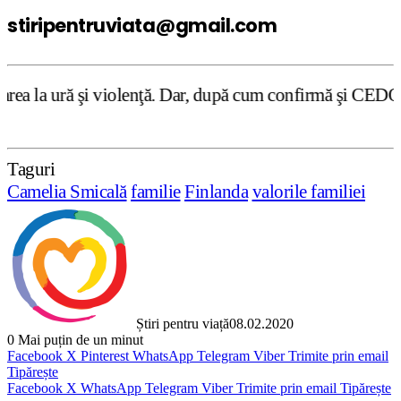
stiripentruviata@gmail.com
nţă. Dar, după cum confirmă şi CEDO în cazul Handyside vs
Taguri
Camelia Smicală
familie
Finlanda
valorile familiei
Știri pentru viață
08.02.2020
0
Mai puțin de un minut
Facebook
X
Pinterest
WhatsApp
Telegram
Viber
Trimite prin email
Tipărește
Facebook
X
WhatsApp
Telegram
Viber
Trimite prin email
Tipărește