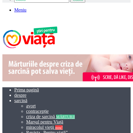
Meniu
Prima pagină
despre
sarcină
avort
contracepție
criza de sarcină
MĂRTURII
Marșul pentru Viață
miracolul vieţii
nou!
Revista „Pentru viață”