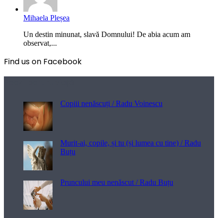
Mihaela Pleșea
Un destin minunat, slavă Domnului! De abia acum am
observat,...
Find us on Facebook
Poezii pentru viață
Copiii nenăscuți / Radu Voinescu
Murit-ai, copile, și tu (și lumea cu tine) / Radu
Buțu
Pruncului meu nenăscut / Radu Buțu