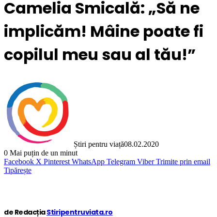
Camelia Smicală: „Să ne
implicăm! Mâine poate fi
copilul meu sau al tău!”
Știri pentru viață
08.02.2020
0
Mai puțin de un minut
Facebook
X
Pinterest
WhatsApp
Telegram
Viber
Trimite prin email
Tipărește
de Redacția
Stiripentruviata.ro