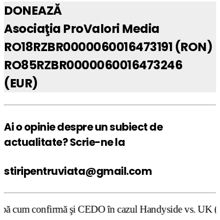
DONEAZĂ
Asociaţia ProValori Media
RO18RZBR0000060016473191 (RON)
RO85RZBR0000060016473246
(EUR)
Ai o opinie despre un subiect de
actualitate? Scrie-ne la
stiripentruviata@gmail.com
ă şi CEDO în cazul Handyside vs. UK (para 49), Stiripentr