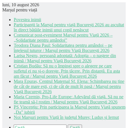
luni, 10 august 2026
Marșul pentru viață
Povestea inimii
Participanții la Marșul pentru viață București 2026 au ascultat
în direct bătăile inimii unui copil nenăscut
Comunicat post-eveniment Marșul pentru Viață 2026 –
„Solidaritate pentru amândoi”
Teodora Diana Paul: Solidaritatea pentru amândoi – pe
înțelesul tuturor / Marșul pentru Viață București 2026
Larisa Negru, persoană adoptată: Adopția – o naștere din
inimă / Marșul pentru Viață București 2026
Cristian Budău: Să nu o împingi spre o alegere pe care
sufletul ei nu și-o dorește. Prin tăcere. Prin distanță. Eu asta
am făcut / Marșul pentru Viață București 2026
Mara Epuraș, Centrul Maternal Sf. Elena: Schimbarea nu ține
de cât de mare ești, ci de cât de mult îți pasă / Marșul pentru
Viață București 2026
Maria Czernin, Pro-Life Europe: Adevărul dă viață. Să nu ne
fie teamă să-l rostim / Marșul pentru Viață București 2026
PS Vincențiu: Prin participarea la Marșul pentru Viață spunem
„Da” iubirii
Noi Marșuri pentru Viață în județul Mureș: Luduș și Iernut
Caută