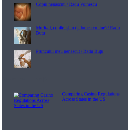
Copiii nenăscuți / Radu Voinescu
Murit-ai, copile, și tu (și lumea cu tine) / Radu
Buțu
Pruncului meu nenăscut / Radu Buțu
Melodii pentru viață
Comparing Casino Regulations
Across States in the US