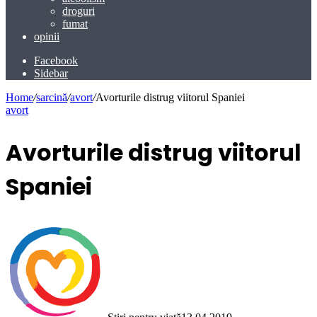
droguri
fumat
opinii
Facebook
Sidebar
Home
/
sarcină
/
avort
/
Avorturile distrug viitorul Spaniei
avort
Avorturile distrug viitorul
Spaniei