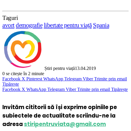
Taguri
avort
demografie
libertate pentru viață
Spania
Știri pentru viață
13.04.2019
0
se citește în 2 minute
Facebook
X
Pinterest
WhatsApp
Telegram
Viber
Trimite prin email
Tipărește
Facebook
X
WhatsApp
Telegram
Viber
Trimite prin email
Tipărește
Invităm cititorii să își exprime opiniile pe
subiectele de actualitate scriindu-ne la
adresa
stiripentruviata@gmail.com