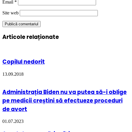
Email
*
Site web
Articole relaționate
Copilul nedorit
13.09.2018
Administrația Biden nu va putea să-i oblige
pe medicii creștini să efectueze proceduri
de avort
01.07.2023