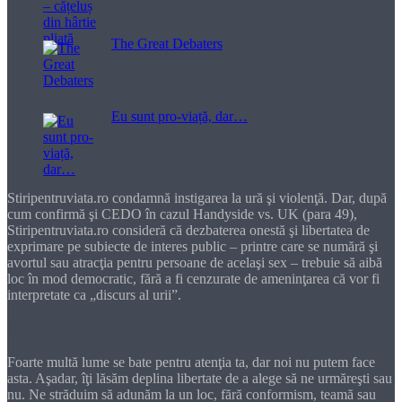
The Great Debaters
Eu sunt pro-viață, dar…
Stiripentruviata.ro condamnă instigarea la ură şi violenţă. Dar, după
cum confirmă şi CEDO în cazul Handyside vs. UK (para 49),
Stiripentruviata.ro consideră că dezbaterea onestă şi libertatea de
exprimare pe subiecte de interes public – printre care se numără şi
avortul sau atracţia pentru persoane de acelaşi sex – trebuie să aibă
loc în mod democratic, fără a fi cenzurate de ameninţarea că vor fi
interpretate ca „discurs al urii”.
Dragă cititorule
Foarte multă lume se bate pentru atenţia ta, dar noi nu putem face
asta. Aşadar, îţi lăsăm deplina libertate de a alege să ne urmăreşti sau
nu. Ne străduim să adunăm la un loc, fără conformism, teamă sau