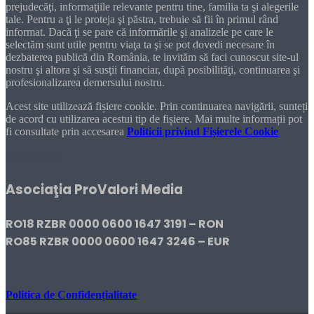
prejudecăţi, informaţiile relevante pentru tine, familia ta şi alegerile
tale. Pentru a ţi le proteja şi păstra, trebuie să fii în primul rând
informat. Dacă ţi se pare că informările şi analizele pe care le
selectăm sunt utile pentru viaţa ta şi se pot dovedi necesare în
dezbaterea publică din România, te invităm să faci cunoscut site-ul
nostru şi altora şi să susţii financiar, după posibilităţi, continuarea şi
profesionalizarea demersului nostru.
Acest site utilizează fișiere cookie. Prin continuarea navigării, sunteți
de acord cu utilizarea acestui tip de fișiere. Mai multe informații pot
fi consultate prin accesarea
Politicii privind Fișierele Cookie
DONEAZĂ!
Asociaţia ProValori Media
RO18 RZBR 0000 0600 1647 3191 – RON
RO85 RZBR 0000 0600 1647 3246 – EUR
Politica de Confidențialitate