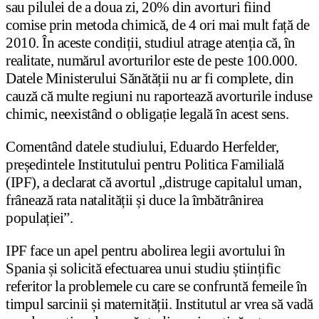
sau pilulei de a doua zi, 20% din avorturi fiind
comise prin metoda chimică, de 4 ori mai mult față de
2010. În aceste condiții, studiul atrage atenția că, în
realitate, numărul avorturilor este de peste 100.000.
Datele Ministerului Sănătății nu ar fi complete, din
cauză că multe regiuni nu raportează avorturile induse
chimic, neexistând o obligație legală în acest sens.
Comentând datele studiului, Eduardo Herfelder,
președintele Institutului pentru Politica Familială
(IPF), a declarat că avortul „distruge capitalul uman,
frânează rata natalității și duce la îmbătrânirea
populației”.
IPF face un apel pentru abolirea legii avortului în
Spania și solicită efectuarea unui studiu științific
referitor la problemele cu care se confruntă femeile în
timpul sarcinii și maternității. Institutul ar vrea să vadă