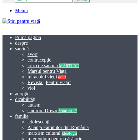
Meniu
Prima pagină
despre
sarcină
avort
contracepție
criza de sarcină
MĂRTURII
Marșul pentru Viață
miracolul vieţii
nou!
Revista „Pentru viață”
viol
adopţie
dizabilităţi
autism
sindrom Down
Știați că...?
familie
adolescenţi
Alianța Familiilor din România
marxism cultural
Ideologii
referendum pentru căsătorie