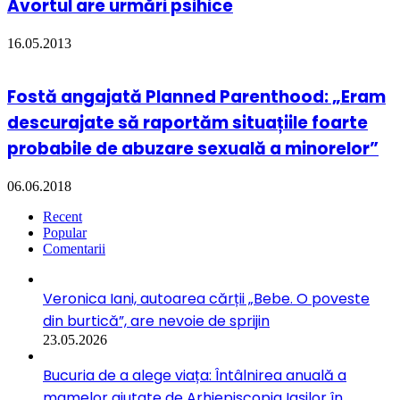
Avortul are urmări psihice
16.05.2013
Fostă angajată Planned Parenthood: „Eram
descurajate să raportăm situațiile foarte
probabile de abuzare sexuală a minorelor”
06.06.2018
Recent
Popular
Comentarii
Veronica Iani, autoarea cărții „Bebe. O poveste
din burtică”, are nevoie de sprijin
23.05.2026
Bucuria de a alege viața: Întâlnirea anuală a
mamelor ajutate de Arhiepiscopia Iașilor în