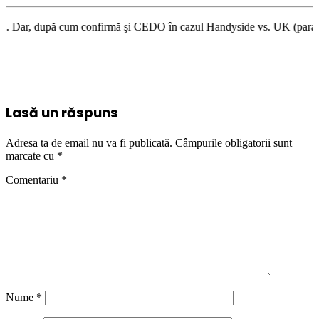
um confirmă şi CEDO în cazul Handyside vs. UK (para 49), Stiripentruviat
Lasă un răspuns
Adresa ta de email nu va fi publicată.
Câmpurile obligatorii sunt
marcate cu
*
Comentariu
*
Nume
*