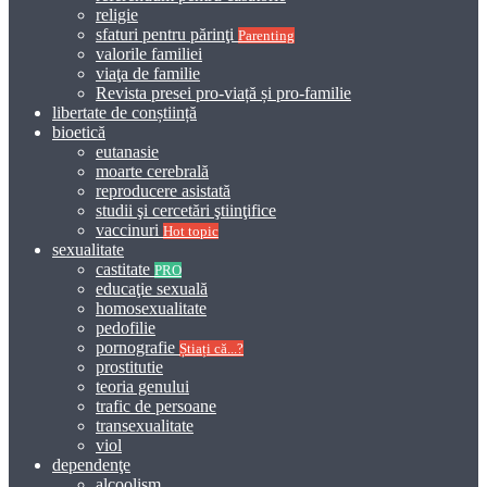
religie
sfaturi pentru părinţi
Parenting
valorile familiei
viaţa de familie
Revista presei pro-viață și pro-familie
libertate de conștiință
bioetică
eutanasie
moarte cerebrală
reproducere asistată
studii şi cercetări ştiinţifice
vaccinuri
Hot topic
sexualitate
castitate
PRO
educaţie sexuală
homosexualitate
pedofilie
pornografie
Știați că...?
prostitutie
teoria genului
trafic de persoane
transexualitate
viol
dependenţe
alcoolism