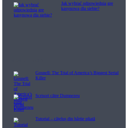
Jak wybrać odpowiednią grę
kasynową dla siebie?
Filme pentru viață
Gosnell: The Trial of America’s Biggest Serial
Killer
Scrisori către Dumnezeu
Tutorial – cățeluș din hârtie pliată