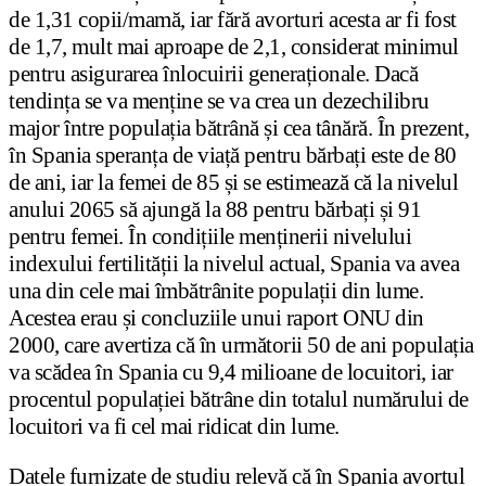
de 1,31 copii/mamă, iar fără avorturi acesta ar fi fost
de 1,7, mult mai aproape de 2,1, considerat minimul
pentru asigurarea înlocuirii generaționale. Dacă
tendința se va menține se va crea un dezechilibru
major între populația bătrână și cea tânără. În prezent,
în Spania speranța de viață pentru bărbați este de 80
de ani, iar la femei de 85 și se estimează că la nivelul
anului 2065 să ajungă la 88 pentru bărbați și 91
pentru femei. În condițiile menținerii nivelului
indexului fertilității la nivelul actual, Spania va avea
una din cele mai îmbătrânite populații din lume.
Acestea erau și concluziile unui raport ONU din
2000, care avertiza că în următorii 50 de ani populația
va scădea în Spania cu 9,4 milioane de locuitori, iar
procentul populației bătrâne din totalul numărului de
locuitori va fi cel mai ridicat din lume.
Datele furnizate de studiu relevă că în Spania avortul