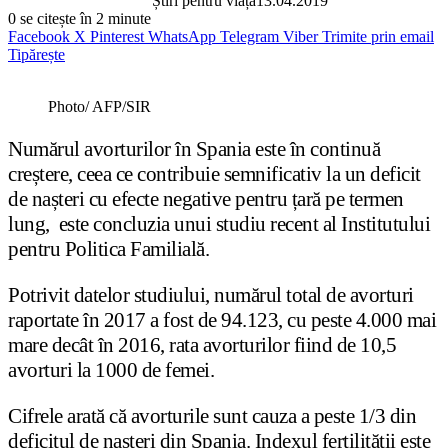
Știri pentru viață
13.04.2019
0
se citește în 2 minute
Facebook
X
Pinterest
WhatsApp
Telegram
Viber
Trimite prin email
Tipărește
Photo/ AFP/SIR
Numărul avorturilor în Spania este în continuă
creștere, ceea ce contribuie semnificativ la un deficit
de nașteri cu efecte negative pentru țară pe termen
lung, este concluzia unui studiu recent al Institutului
pentru Politica Familială.
Potrivit datelor studiului, numărul total de avorturi
raportate în 2017 a fost de 94.123, cu peste 4.000 mai
mare decât în 2016, rata avorturilor fiind de 10,5
avorturi la 1000 de femei.
Cifrele arată că avorturile sunt cauza a peste 1/3 din
deficitul de nașteri din Spania. Indexul fertilității este