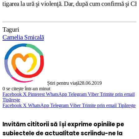
 şi violenţă. Dar, după cum confirmă şi CEDO în cazul Hand
Taguri
Camelia Smicală
Știri pentru viață
28.06.2019
0
se citește într-un minut
Facebook
X
Pinterest
WhatsApp
Telegram
Viber
Trimite prin email
Tipărește
Facebook
X
WhatsApp
Telegram
Viber
Trimite prin email
Tipărește
Invităm cititorii să își exprime opiniile pe
subiectele de actualitate scriindu-ne la