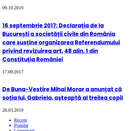
09.10.2019
16 septembrie 2017: Declarația de la
București a societății civile din România
care susține organizarea Referendumului
privind revizuirea art. 48 alin. 1 din
Constituția României
17.09.2017
De Buna-Vestire Mihai Morar a anunțat că
soția lui, Gabriela, așteaptă al treilea copil
26.03.2019
Recent
Popular
Comentarii