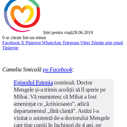
Știri pentru viață
28.06.2019
0
se citește într-un minut
Facebook
X
Pinterest
WhatsApp
Telegram
Viber
Trimite prin email
Tipărește
Camelia Smicală
pe Facebook
:
Episodul Estonia
continuă. Doctor
Mengele și-a trimis acoliții să îl sperie pe
Mihai. Vă reamintesc că Mihai a fost
amenințat cu „kriisiosasto”, adică
departamentul „fără clanță”. Astăzi l-a
vizitat o asistentă de-a doctorului Mengele
care tine copiii în închisori de 4 ani, pe