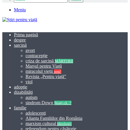
Meniu
Prima pagină
despre
sarcină
avort
contracepție
criza de sarcină
MĂRTURII
Marșul pentru Viață
miracolul vieţii
nou!
Revista „Pentru viață”
viol
adopţie
dizabilităţi
autism
sindrom Down
Știați că...?
familie
adolescenţi
Alianța Familiilor din România
marxism cultural
Ideologii
referendum pentru căsătorie