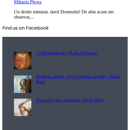
Mihaela Pleșea
Un destin minunat, slavă Domnului! De abia acum am
observat,...
Find us on Facebook
Poezii pentru viață
Copiii nenăscuți / Radu Voinescu
Murit-ai, copile, și tu (și lumea cu tine) / Radu
Buțu
Pruncului meu nenăscut / Radu Buțu
Melodii pentru viață