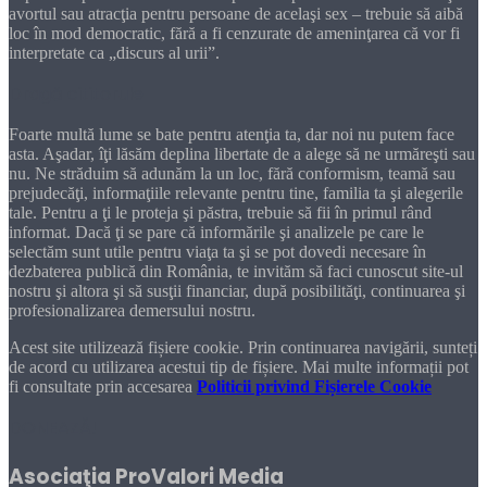
avortul sau atracţia pentru persoane de acelaşi sex – trebuie să aibă
loc în mod democratic, fără a fi cenzurate de ameninţarea că vor fi
interpretate ca „discurs al urii”.
Dragă cititorule
Foarte multă lume se bate pentru atenţia ta, dar noi nu putem face
asta. Aşadar, îţi lăsăm deplina libertate de a alege să ne urmăreşti sau
nu. Ne străduim să adunăm la un loc, fără conformism, teamă sau
prejudecăţi, informaţiile relevante pentru tine, familia ta şi alegerile
tale. Pentru a ţi le proteja şi păstra, trebuie să fii în primul rând
informat. Dacă ţi se pare că informările şi analizele pe care le
selectăm sunt utile pentru viaţa ta şi se pot dovedi necesare în
dezbaterea publică din România, te invităm să faci cunoscut site-ul
nostru şi altora şi să susţii financiar, după posibilităţi, continuarea şi
profesionalizarea demersului nostru.
Acest site utilizează fișiere cookie. Prin continuarea navigării, sunteți
de acord cu utilizarea acestui tip de fișiere. Mai multe informații pot
fi consultate prin accesarea
Politicii privind Fișierele Cookie
DONEAZĂ!
Asociaţia ProValori Media