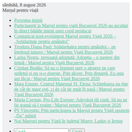
sâmbătă, 8 august 2026
Marșul pentru viață
Povestea inimii
Participanții la Marșul pentru viață București 2026 au ascultat
în direct bătăile inimii unui copil nenăscut
Comunicat post-eveniment Marșul pentru Viață 2026 –
„Solidaritate pentru amândoi”
Teodora Diana Paul: Solidaritatea pentru amândoi – pe
înțelesul tuturor / Marșul pentru Viață București 2026
Larisa Negru, persoană adoptată: Adopția – o naștere din
inimă / Marșul pentru Viață București 2026
Cristian Budău: Să nu o împingi spre o alegere pe care
sufletul ei nu și-o dorește. Prin tăcere. Prin distanță. Eu asta
am făcut / Marșul pentru Viață București 2026
Mara Epuraș, Centrul Maternal Sf. Elena: Schimbarea nu ține
de cât de mare ești, ci de cât de mult îți pasă / Marșul pentru
Viață București 2026
Maria Czernin, Pro-Life Europe: Adevărul dă viață. Să nu ne
fie teamă să-l rostim / Marșul pentru Viață București 2026
PS Vincențiu: Prin participarea la Marșul pentru Viață spunem
„Da” iubirii
Noi Marșuri pentru Viață în județul Mureș: Luduș și Iernut
Caută