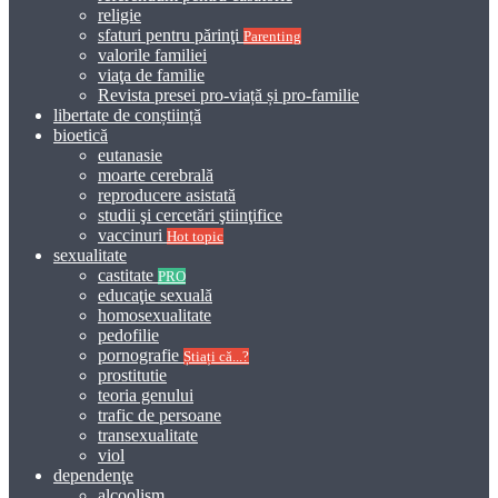
religie
sfaturi pentru părinţi
Parenting
valorile familiei
viaţa de familie
Revista presei pro-viață și pro-familie
libertate de conștiință
bioetică
eutanasie
moarte cerebrală
reproducere asistată
studii şi cercetări ştiinţifice
vaccinuri
Hot topic
sexualitate
castitate
PRO
educaţie sexuală
homosexualitate
pedofilie
pornografie
Știați că...?
prostitutie
teoria genului
trafic de persoane
transexualitate
viol
dependenţe
alcoolism