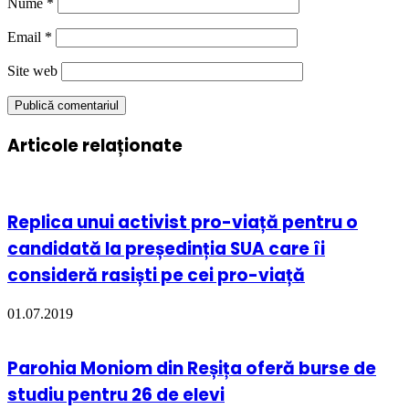
Nume
*
Email
*
Site web
Articole relaționate
Replica unui activist pro-viață pentru o
candidată la președinția SUA care îi
consideră rasiști pe cei pro-viață
01.07.2019
Parohia Moniom din Reșița oferă burse de
studiu pentru 26 de elevi