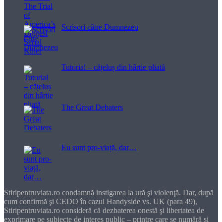
Scrisori către Dumnezeu
Tutorial – cățeluș din hârtie pliată
The Great Debaters
Eu sunt pro-viață, dar…
Stiripentruviata.ro condamnă instigarea la ură şi violenţă. Dar, după
cum confirmă şi CEDO în cazul Handyside vs. UK (para 49),
Stiripentruviata.ro consideră că dezbaterea onestă şi libertatea de
exprimare pe subiecte de interes public – printre care se numără şi